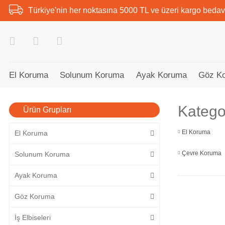
Türkiye'nin her noktasına 5000 TL ve üzeri kargo bedav
El Koruma
Solunum Koruma
Ayak Koruma
Göz K
Kategor
Ürün Grupları
El Koruma
El Koruma
Çevre Koruma
Solunum Koruma
Ayak Koruma
Göz Koruma
İş Elbiseleri