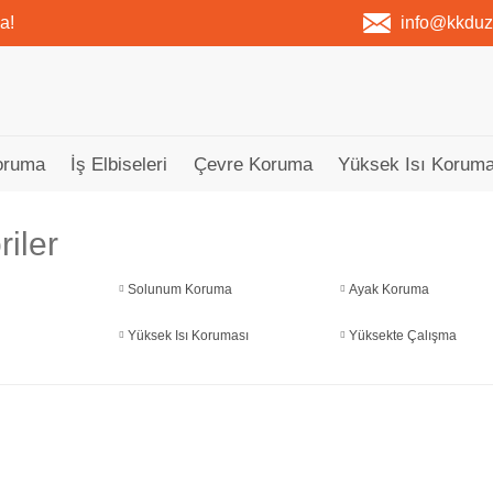
a!
info@kkdu
oruma
İş Elbiseleri
Çevre Koruma
Yüksek Isı Koruma
iler
Solunum Koruma
Ayak Koruma
Yüksek Isı Koruması
Yüksekte Çalışma