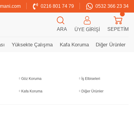
zmani.com
0216 801 74 79
0532 366 23 34
ARA
SEPETIM
ÜYE GIRIŞI
sı
Yüksekte Çalışma
Kafa Koruma
Diğer Ürünler
Göz Koruma
İş Elbiseleri
Kafa Koruma
Diğer Ürünler