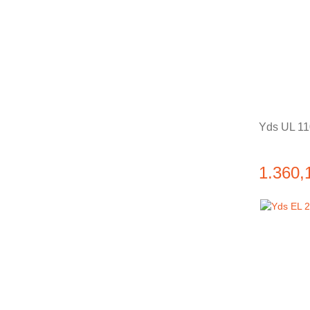
Yds UL 11
1.360,