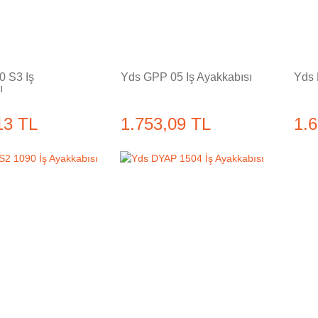
0 S3 İş
Yds GPP 05 İş Ayakkabısı
Yds 
ı
13 TL
1.753,09 TL
1.
Tükendi
Tükendi