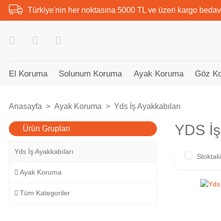
Türkiye'nin her noktasına 5000 TL ve üzeri kargo bedav
El Koruma
Solunum Koruma
Ayak Koruma
Göz K
Anasayfa
Ayak Koruma
Yds İş Ayakkabıları
YDS İş
Ürün Grupları
Yds İş Ayakkabıları
Stoktaki
Ayak Koruma
Tüm Kategoriler