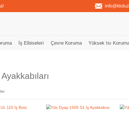
a!
info@kkdu
oruma
İş Elbiseleri
Çevre Koruma
Yüksek Isı Koruma
 Ayakkabıları
ler