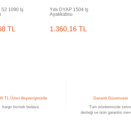
S2 1090 İş
Yds DYAP 1504 İş
ı
Ayakkabısı
68 TL
1.360,16 TL
0 TL Üzeri Alışverişinizde
Garanti Güvencesi
kargo hizmeti bedava
Tüm ürünlerimizde servi
desteği ve ürün garantisi mev