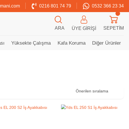
zmani.com
0216 801 74 79
0532 366 23 34
ARA
SEPETIM
ÜYE GIRIŞI
sı
Yüksekte Çalışma
Kafa Koruma
Diğer Ürünler