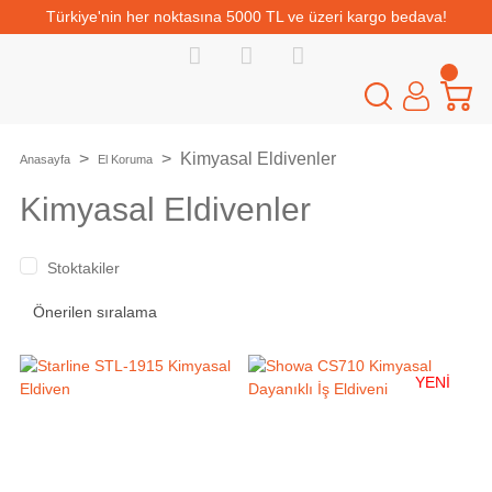
Türkiye'nin her noktasına 5000 TL ve üzeri kargo bedava!
Kimyasal Eldivenler
Anasayfa
El Koruma
Kimyasal Eldivenler
Stoktakiler
YENİ