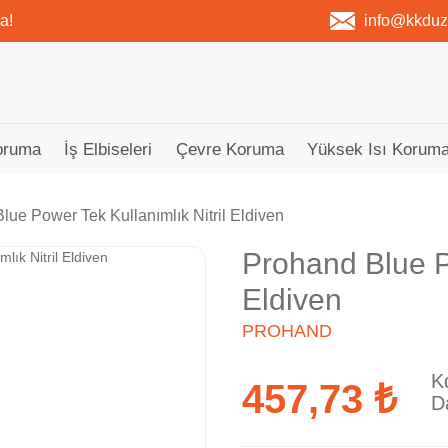
a!
info@kkdu
oruma
İş Elbiseleri
Çevre Koruma
Yüksek Isı Koruma
lue Power Tek Kullanımlık Nitril Eldiven
Prohand Blue Po
Eldiven
PROHAND
K
457,73 ₺
D