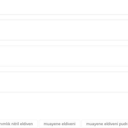
Bu ürüne ilk yorumu siz yapın!
Yorum Yaz
rsiz gördüğünüz noktaları öneri formunu kullanarak tarafımıza iletebilirsiniz.
ımlık nitril eldiven
muayene eldiveni
muayene eldiveni pudr