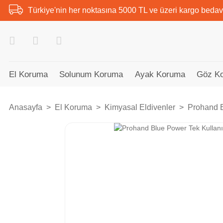
Türkiye'nin her noktasına 5000 TL ve üzeri kargo bedav
El Koruma
Solunum Koruma
Ayak Koruma
Göz K
Anasayfa
El Koruma
Kimyasal Eldivenler
Prohand B