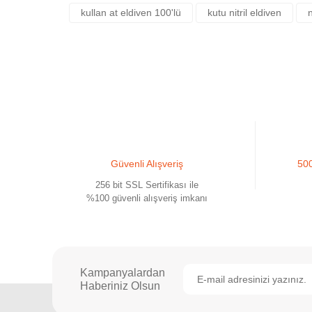
Ürün açıklamasında eksik bilgiler bulunuyor.
kullan at eldiven 100'lü
kutu nitril eldiven
n
Ürün bilgilerinde hatalar bulunuyor.
Ürün fiyatı diğer sitelerden daha pahalı.
Bu ürüne benzer farklı alternatifler olmalı.
Güvenli Alışveriş
500
256 bit SSL Sertifikası ile
%100 güvenli alışveriş imkanı
Kampanyalardan
Haberiniz Olsun