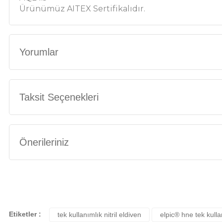
Ürünümüz AITEX Sertifikalıdır.
Yorumlar
Taksit Seçenekleri
Önerileriniz
Bu ürünün fiyat bilgisi, resim, ürün açıklamalarında ve diğer konularda yete
Görüş ve önerileriniz için teşekkür ederiz.
Ürün resmi kalitesiz, bozuk veya görüntülenemiyor.
Etiketler :
tek kullanımlık nitril eldiven
elpic® hne tek kullan