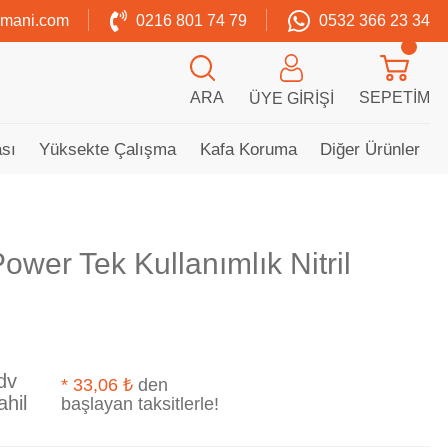
zmani.com
0216 801 74 79
0532 366 23 34
ARA
SEPETIM
ÜYE GIRIŞI
sı
Yüksekte Çalışma
Kafa Koruma
Diğer Ürünler
wer Tek Kullanımlık Nitril
dv
*
33,06 ₺
den
ahil
başlayan taksitlerle!