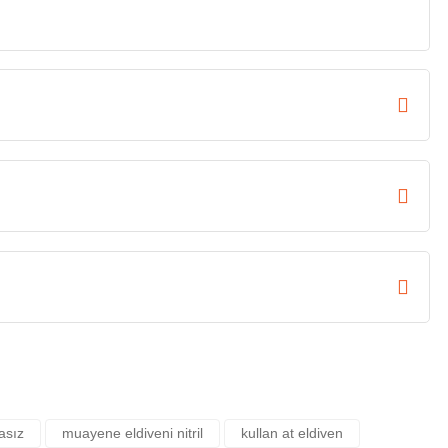
asız
muayene eldiveni nitril
kullan at eldiven