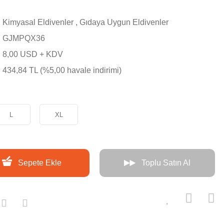
Kimyasal Eldivenler
,
Gıdaya Uygun Eldivenler
GJMPQX36
8,00 USD + KDV
434,84 TL (%5,00 havale indirimi)
L
XL
Sepete Ekle
Toplu Satın Al