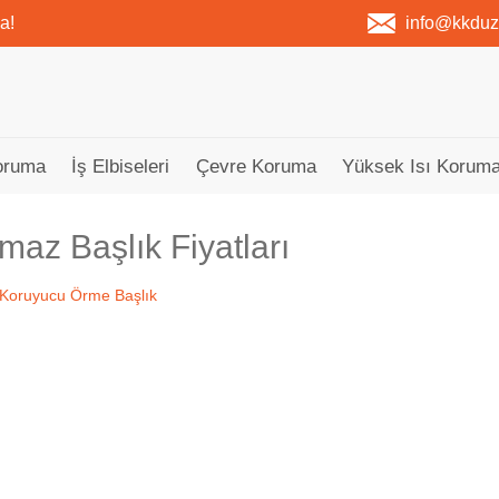
a!
info@kkdu
oruma
İş Elbiseleri
Çevre Koruma
Yüksek Isı Koruma
maz Başlık Fiyatları