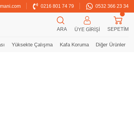
zmani.com
0216 801 74 79
0532 366 23 34
ARA
SEPETIM
ÜYE GIRIŞI
sı
Yüksekte Çalışma
Kafa Koruma
Diğer Ürünler