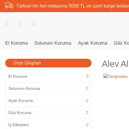
Türkiye'nin her noktasına 5000 TL ve üzeri kargo bedav
El Koruma
Solunum Koruma
Ayak Koruma
Göz K
Alev Al
Ürün Grupları
El Koruma
Solunum Koruma
Ayak Koruma
Göz Koruma
İş Elbiseleri