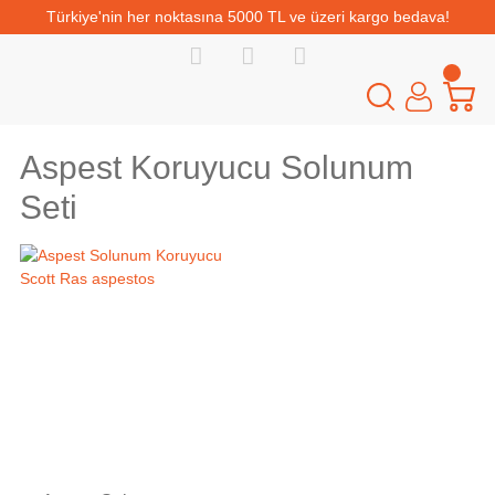
Türkiye'nin her noktasına 5000 TL ve üzeri kargo bedava!
Aspest Koruyucu Solunum
Seti
Tükendi