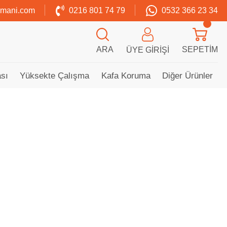
zmani.com
0216 801 74 79
0532 366 23 34
ARA
SEPETIM
ÜYE GIRIŞI
sı
Yüksekte Çalışma
Kafa Koruma
Diğer Ürünler