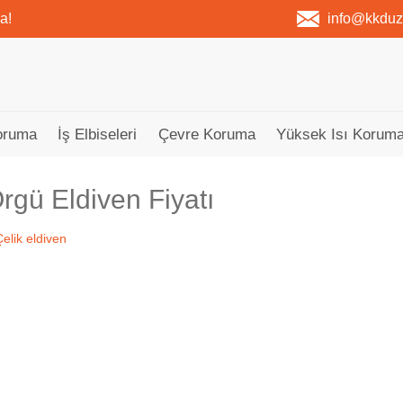
a!
info@kkdu
oruma
İş Elbiseleri
Çevre Koruma
Yüksek Isı Koruma
rgü Eldiven Fiyatı