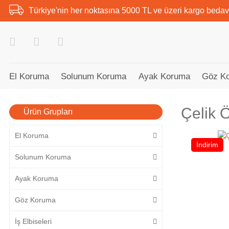
Türkiye'nin her noktasına 5000 TL ve üzeri kargo bedav
El Koruma
Solunum Koruma
Ayak Koruma
Göz K
Çelik Ö
Ürün Grupları
El Koruma
İndirim
Solunum Koruma
Ayak Koruma
Göz Koruma
İş Elbiseleri