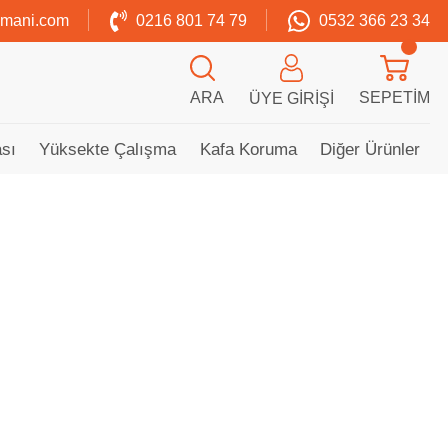
zmani.com
0216 801 74 79
0532 366 23 34
ARA
SEPETIM
ÜYE GIRIŞI
sı
Yüksekte Çalışma
Kafa Koruma
Diğer Ürünler