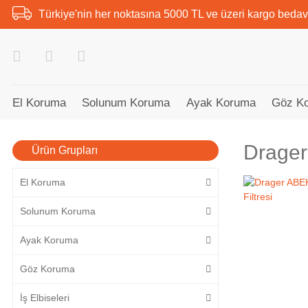
Türkiye'nin her noktasına 5000 TL ve üzeri kargo bedav
El Koruma
Solunum Koruma
Ayak Koruma
Göz K
Drage
Ürün Grupları
El Koruma
Solunum Koruma
Ayak Koruma
Göz Koruma
İş Elbiseleri