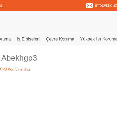
a!
info@kkdu
oruma
İş Elbiseleri
Çevre Koruma
Yüksek Isı Koruma
r Abekhgp3
Tükendi