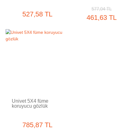
577,04 TL
527,58 TL
461,63 TL
Tükendi
Univet 5X4 füme
koruyucu gözlük
785,87 TL