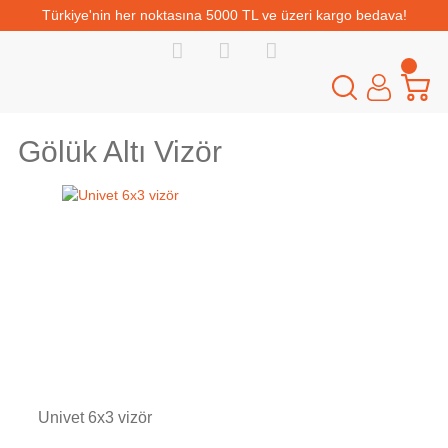
Türkiye'nin her noktasına 5000 TL ve üzeri kargo bedava!
Gölük Altı Vizör
Tükendi
Univet 6x3 vizör