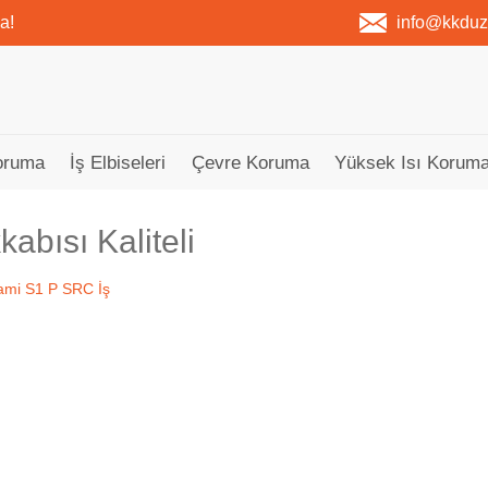
a!
info@kkdu
oruma
İş Elbiseleri
Çevre Koruma
Yüksek Isı Koruma
kabısı Kaliteli
Tükendi