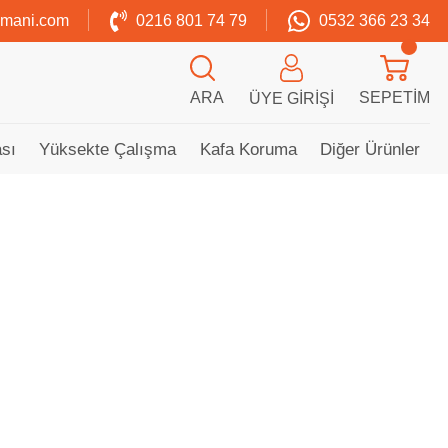
zmani.com
0216 801 74 79
0532 366 23 34
ARA
SEPETIM
ÜYE GIRIŞI
sı
Yüksekte Çalışma
Kafa Koruma
Diğer Ürünler