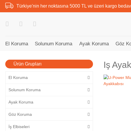
Türkiye'nin her noktasına 5000 TL ve üzeri kargo bedav
El Koruma
Solunum Koruma
Ayak Koruma
Göz K
Iş Ayak
Ürün Grupları
El Koruma
Solunum Koruma
Ayak Koruma
Göz Koruma
İş Elbiseleri