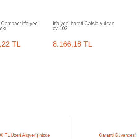
Compact İtfaiyeci
İtfaiyeci bareti Calsia vulcan
skı
cv-102
,22 TL
8.166,18 TL
0 TL Üzeri Alışverişinizde
Garanti Güvencesi