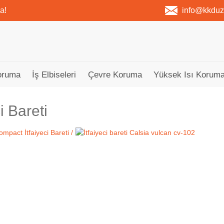
a!
info@kkdu
oruma
İş Elbiseleri
Çevre Koruma
Yüksek Isı Koruma
ci Bareti
Tükendi