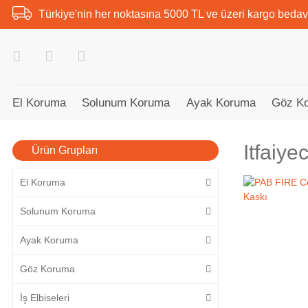
Türkiye'nin her noktasına 5000 TL ve üzeri kargo bedav
El Koruma
Solunum Koruma
Ayak Koruma
Göz K
Itfaiye
Ürün Grupları
El Koruma
Solunum Koruma
Ayak Koruma
Göz Koruma
İş Elbiseleri