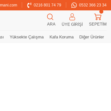
zmani.com
0216 801 74 79
0532 366 23 34
ARA
SEPETIM
ÜYE GIRIŞI
sı
Yüksekte Çalışma
Kafa Koruma
Diğer Ürünler