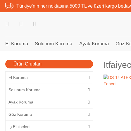
Türkiye'nin her noktasına 5000 TL ve üzeri kargo bedav
El Koruma
Solunum Koruma
Ayak Koruma
Göz K
Itfaiye
Ürün Grupları
El Koruma
Solunum Koruma
Ayak Koruma
Göz Koruma
İş Elbiseleri