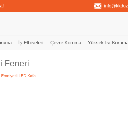
a!
info@kkdu
oruma
İş Elbiseleri
Çevre Koruma
Yüksek Isı Koruma
ci Feneri
Tükendi