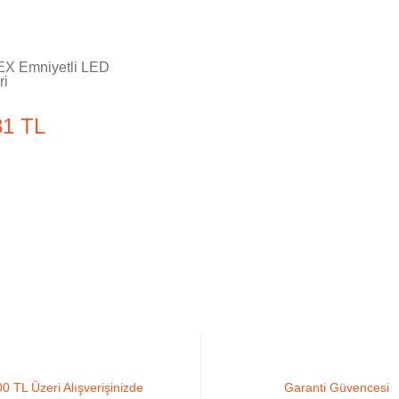
X Emniyetli LED
ri
31 TL
0 TL Üzeri Alışverişinizde
Garanti Güvencesi