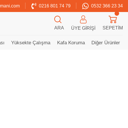
zmani.com
0216 801 74 79
0532 366 23 34
ARA
SEPETIM
ÜYE GIRIŞI
sı
Yüksekte Çalışma
Kafa Koruma
Diğer Ürünler