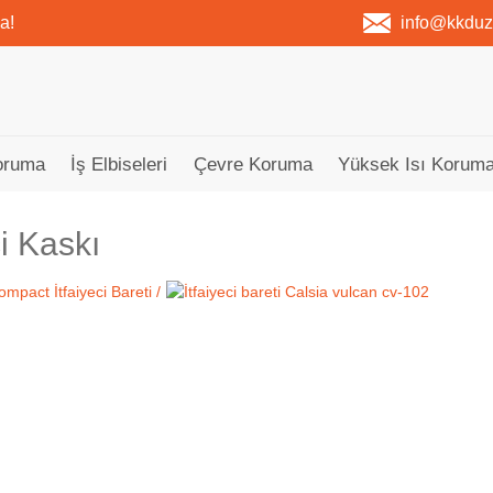
a!
info@kkdu
oruma
İş Elbiseleri
Çevre Koruma
Yüksek Isı Koruma
ci Kaskı
Tükendi