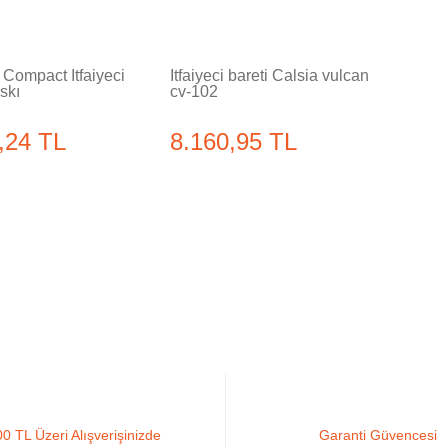
Compact İtfaiyeci
İtfaiyeci bareti Calsia vulcan
skı
cv-102
,24 TL
8.160,95 TL
0 TL Üzeri Alışverişinizde
Garanti Güvencesi