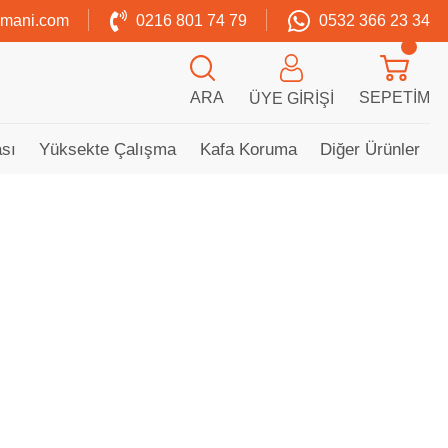
zmani.com
0216 801 74 79
0532 366 23 34
ARA
SEPETIM
ÜYE GIRIŞI
sı
Yüksekte Çalışma
Kafa Koruma
Diğer Ürünler