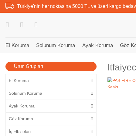
Türkiye'nin her noktasına 5000 TL ve üzeri kargo bedav
El Koruma
Solunum Koruma
Ayak Koruma
Göz K
Itfaiye
Ürün Grupları
El Koruma
Solunum Koruma
Ayak Koruma
Göz Koruma
İş Elbiseleri