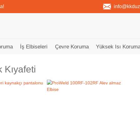
a!
info@kkdu
oruma
İş Elbiseleri
Çevre Koruma
Yüksek Isı Koruma
 Kıyafeti
Tükendi
Tükendi