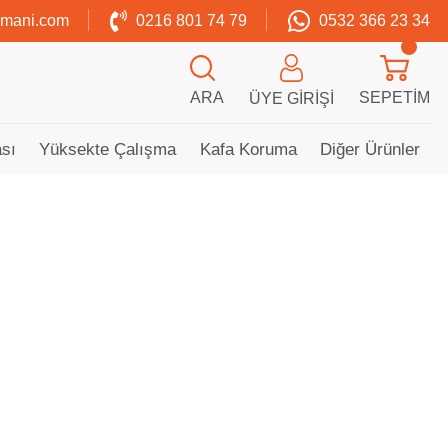
zmani.com
0216 801 74 79
0532 366 23 34
ARA
SEPETIM
ÜYE GIRIŞI
sı
Yüksekte Çalışma
Kafa Koruma
Diğer Ürünler