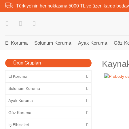
Türkiye'nin her noktasına 5000 TL ve üzeri kargo bedav
El Koruma
Solunum Koruma
Ayak Koruma
Göz K
Kaynak
Ürün Grupları
El Koruma
Solunum Koruma
Ayak Koruma
Göz Koruma
İş Elbiseleri