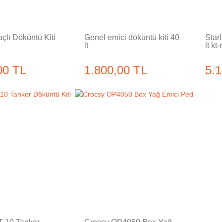
çlı Döküntü Kiti
Genel emici döküntü kiti 40
Starl
lt
lt kt
00 TL
1.800,00 TL
5.
Tükendi
Tükendi