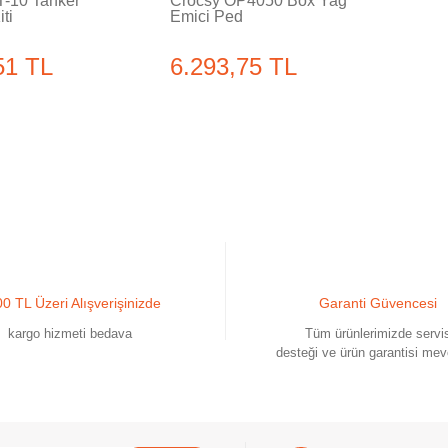
T-10 Tanker
Crocsy OP4050 Box Yağ
ti
Emici Ped
51 TL
6.293,75 TL
0 TL Üzeri Alışverişinizde
Garanti Güvencesi
kargo hizmeti bedava
Tüm ürünlerimizde servi
desteği ve ürün garantisi mev