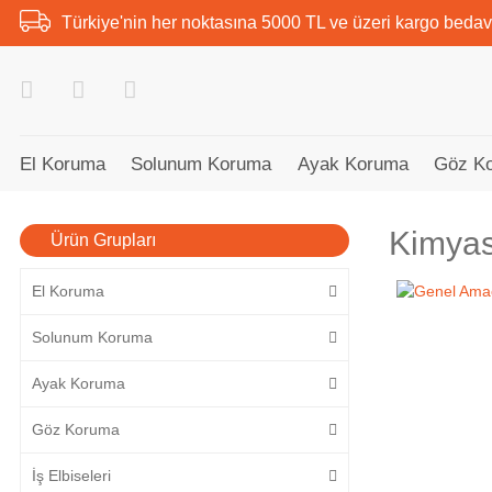
Türkiye'nin her noktasına 5000 TL ve üzeri kargo bedav
El Koruma
Solunum Koruma
Ayak Koruma
Göz K
Kimyas
Ürün Grupları
El Koruma
Solunum Koruma
Ayak Koruma
Göz Koruma
İş Elbiseleri