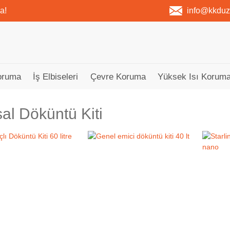
a!
info@kkdu
oruma
İş Elbiseleri
Çevre Koruma
Yüksek Isı Koruma
al Döküntü Kiti