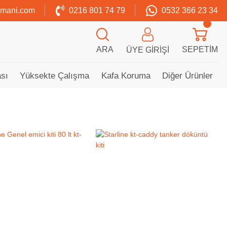
zmani.com
0216 801 74 79
0532 366 23 34
ARA
SEPETIM
ÜYE GIRIŞI
sı
Yüksekte Çalışma
Kafa Koruma
Diğer Ürünler
Tükendi
Tükendi