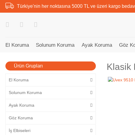
Türkiye'nin her noktasına 5000 TL ve üzeri kargo bedav
El Koruma
Solunum Koruma
Ayak Koruma
Göz K
Klasik
Ürün Grupları
El Koruma
Solunum Koruma
Ayak Koruma
Göz Koruma
İş Elbiseleri