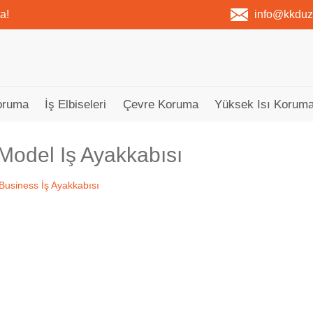
a!
info@kkdu
oruma
İş Elbiseleri
Çevre Koruma
Yüksek Isı Koruma
 Model Iş Ayakkabısı
Tükendi