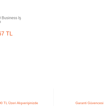
 Business İş
ı
67 TL
0 TL Üzeri Alışverişinizde
Garanti Güvencesi