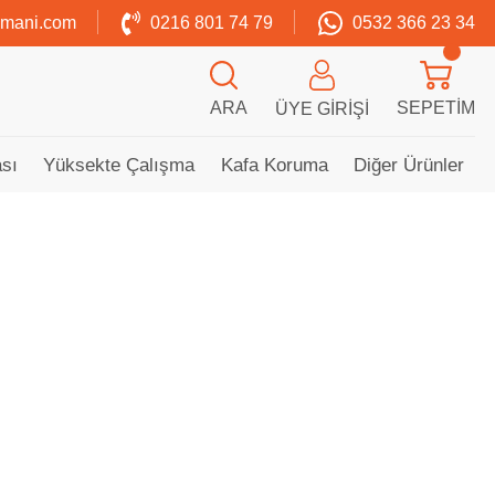
zmani.com
0216 801 74 79
0532 366 23 34
ARA
SEPETIM
ÜYE GIRIŞI
sı
Yüksekte Çalışma
Kafa Koruma
Diğer Ürünler