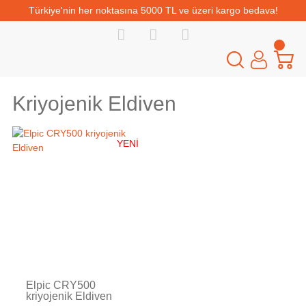
Türkiye'nin her noktasına 5000 TL ve üzeri kargo bedava!
Kriyojenik Eldiven
YENİ
Tükendi
Elpic CRY500
kriyojenik Eldiven