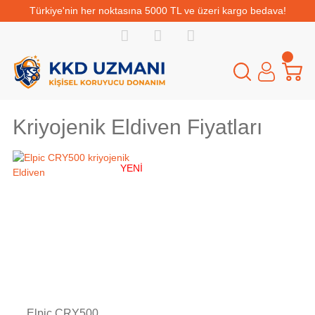
Türkiye'nin her noktasına 5000 TL ve üzeri kargo bedava!
Kriyojenik Eldiven Fiyatları
YENİ
Tükendi
Elpic CRY500