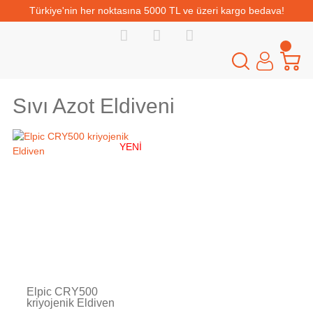
Türkiye'nin her noktasına 5000 TL ve üzeri kargo bedava!
Sıvı Azot Eldiveni
YENİ
Tükendi
Elpic CRY500
kriyojenik Eldiven