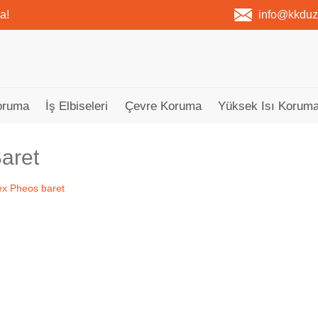
a!
info@kkdu
oruma
İş Elbiseleri
Çevre Koruma
Yüksek Isı Koruma
aret