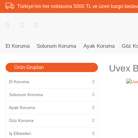
Türkiye'nin her noktasına 5000 TL ve üzeri kargo bedav
El Koruma
Solunum Koruma
Ayak Koruma
Göz K
Uvex B
Ürün Grupları
El Koruma
Solunum Koruma
Ayak Koruma
Göz Koruma
İş Elbiseleri