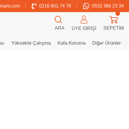
zmani.com
0216 801 74 79
0532 366 23 34
ARA
SEPETIM
ÜYE GIRIŞI
sı
Yüksekte Çalışma
Kafa Koruma
Diğer Ürünler