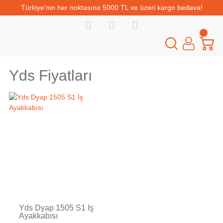
Türkiye'nin her noktasına 5000 TL ve üzeri kargo bedava!
Yds Fiyatları
Tükendi
Yds Dyap 1505 S1 İş
Ayakkabısı