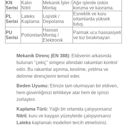
KN
Kalın
Mekanik İşler /
Ağır işlerde üstün
Serisi
Nitril
Montaj
koruma ve kavrama.
Esneklik ve kuru
PL
Lateks
Lojistik /
ortamlarda yüksek
Serisi
Kaplama
Depolama
tutuş.
Hassas
PU
Parmak ucu hassasiyeti
Poliüretan
Montaj /
Serisi
ve toz bırakmayan
Elektronik
Mekanik Direnç (EN 388):
Eldivenin arkasında
bulunan "çekiç" simgesi altındaki rakamları kontrol
edin. Bu rakamlar aşınma, kesilme, yırtılma ve
delinme dirençlerini temsil eder.
Beden Uyumu:
Elinize tam oturmayan bir eldiven,
hem güvenliğinizi tehlikeye atar hem de işinizi
zorlaştırır.
Kaplama Türü:
Yağlı bir ortamda çalışıyorsanız
Nitril
, kuru ve kaygan yüzeylerde çalışıyorsanız
Lateks
kaplamalı modelleri tercih etmelisiniz.