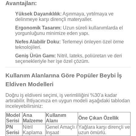
Avantajları:
Yüksek Dayanıklılık:
Aşınmaya, yırtılmaya ve
delinmeye karşı dirençli materyaller.
Ergonomik Tasarım:
Uzun süreli kullanımlarda el
yorgunluğunu minimize eden yapı.
Nefes Alabilir Doku:
Terlemeyi önleyen özel örme
teknolojileri.
Geniş Ürün Gamı:
Nitril, lateks, poliüretan ve deri
seçenekleriyle her işe özel çözüm.
Kullanım Alanlarına Göre Popüler Beybi İş
Eldiven Modelleri
Doğru iş eldiveni seçimi, iş verimliliğini %30'a kadar
artırabilir. İhtiyacınıza en uygun modeli aşağıdaki tablodan
inceleyebilirsiniz:
Model
Ana
Kullanım
Öne Çıkan Özellik
Serisi
Malzeme
Alanı
PN
Nitril
Genel Amaçlı /
Yağlara karşı dirençli ve
Serisi
Kaplama
İnşaat
uzun ömürlü.