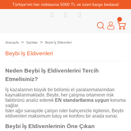
Türkiye'nin her noktasına 5000 TL ve üzeri kargo bedava!
Anasayfa
Sayfalar
Beybi İş Eldivenleri
Beybi İş Eldivenleri
Neden Beybi İş Eldivenlerini Tercih
Etmelisiniz?
İş kazalarının büyük bir bölümü el yaralanmalarından
kaynaklanmaktadır. Beybi, her çalışma ortamının risk
faktörünü analiz ederek
EN standartlarına uygun
koruma
sağlar.
İster ağır sanayide çalışın ister bahçenizle ilgilenin, Beybi
eldivenleri maksimum tutuş ve konforu bir arada sunar.
Beybi İş Eldivenlerinin Öne Çıkan