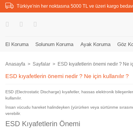
Türkiye'nin her noktasına 5000 TL ve üzeri kargo bedav
El Koruma
Solunum Koruma
Ayak Koruma
Göz K
Anasayfa
Sayfalar
ESD kıyafetlerin önemi nedir ? Ne içi
ESD kıyafetlerin önemi nedir ? Ne için kullanılır ?
ESD (Electrostatic Discharge) kıyafetler, hassas elektronik bileşen
kullanılır.
İnsan vücudu hareket halindeyken (yürürken veya sürtünme sırasında) b
verebilir.
ESD Kıyafetlerin Önemi