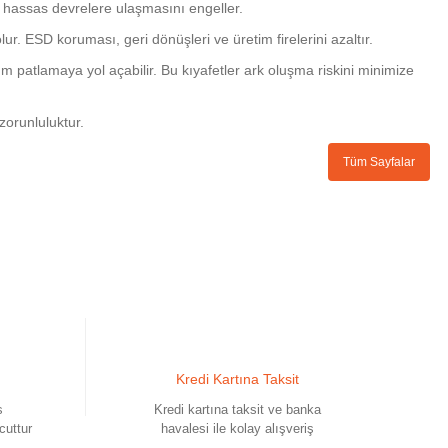
in hassas devrelere ulaşmasını engeller.
ur. ESD koruması, geri dönüşleri ve üretim firelerini azaltır.
ım patlamaya yol açabilir. Bu kıyafetler ark oluşma riskini minimize
zorunluluktur.
Tüm Sayfalar
Kredi Kartına Taksit
s
Kredi kartına taksit ve banka
cuttur
havalesi ile kolay alışveriş