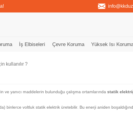
a!
info@kkdu
oruma
İş Elbiseleri
Çevre Koruma
Yüksek Isı Koruma
n kullanılır ?
lerin ve yanıcı maddelerin bulunduğu çalışma ortamlarında
statik elektr
inlerce voltluk statik elektrik üretebilir. Bu enerji aniden boşaldığınd