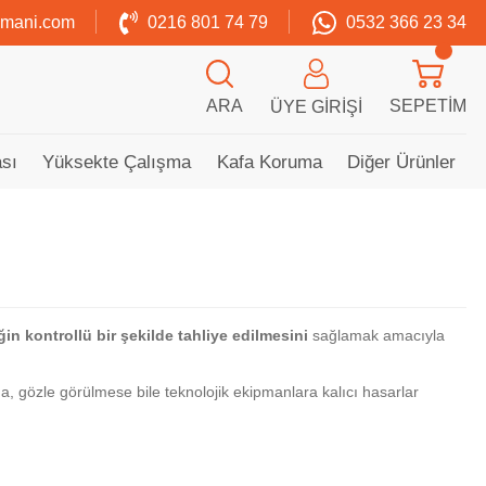
zmani.com
0216 801 74 79
0532 366 23 34
ARA
SEPETIM
ÜYE GIRIŞI
sı
Yüksekte Çalışma
Kafa Koruma
Diğer Ürünler
iğin kontrollü bir şekilde tahliye edilmesini
sağlamak amacıyla
a, gözle görülmese bile teknolojik ekipmanlara kalıcı hasarlar