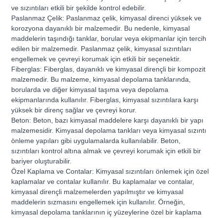
ve sızıntıları etkili bir şekilde kontrol edebilir.
Paslanmaz Çelik: Paslanmaz çelik, kimyasal direnci yüksek ve
korozyona dayanıklı bir malzemedir. Bu nedenle, kimyasal
maddelerin taşındığı tanklar, borular veya ekipmanlar için tercih
edilen bir malzemedir. Paslanmaz çelik, kimyasal sızıntıları
engellemek ve çevreyi korumak için etkili bir seçenektir.
Fiberglas: Fiberglas, dayanıklı ve kimyasal dirençli bir kompozit
malzemedir. Bu malzeme, kimyasal depolama tanklarında,
borularda ve diğer kimyasal taşıma veya depolama
ekipmanlarında kullanılır. Fiberglas, kimyasal sızıntılara karşı
yüksek bir direnç sağlar ve çevreyi korur.
Beton: Beton, bazı kimyasal maddelere karşı dayanıklı bir yapı
malzemesidir. Kimyasal depolama tankları veya kimyasal sızıntı
önleme yapıları gibi uygulamalarda kullanılabilir. Beton,
sızıntıları kontrol altına almak ve çevreyi korumak için etkili bir
bariyer oluşturabilir.
Özel Kaplama ve Contalar: Kimyasal sızıntıları önlemek için özel
kaplamalar ve contalar kullanılır. Bu kaplamalar ve contalar,
kimyasal dirençli malzemelerden yapılmıştır ve kimyasal
maddelerin sızmasını engellemek için kullanılır. Örneğin,
kimyasal depolama tanklarının iç yüzeylerine özel bir kaplama