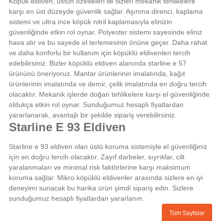
Köpük eldiven, üstün özellikleri ile sizleri mekanik tehlikelere
karşı en üst düzeyde güvenlik sağlar. Aşınma direnci, kaplama
sistemi ve ultra ince köpük nitril kaplamasıyla elinizin
güvenliğinde etkin rol oynar. Polyester sistemi sayesinde eliniz
hava alır ve bu sayede el terlemesinin önüne geçer. Daha rahat
ve daha konforlu bir kullanım için köpüklü eldivenleri tercih
edebilirsiniz. Bizler köpüklü eldiven alanında starline e 57
ürününü öneriyoruz. Mantar ürünlerinin imalatında, kağıt
ürünlerinin imalatında ve demir, çelik imalatında en doğru tercih
olacaktır. Mekanik işlerde doğan tehlikelere karşı el güvenliğinde
oldukça etkin rol oynar. Sunduğumuz hesaplı fiyatlardan
yararlanarak, avantajlı bir şekilde sipariş verebilirsiniz.
Starline E 93 Eldiven
Starline e 93 eldiven olan üstü koruma sistemiyle el güvenliğiniz
için en doğru tercih olacaktır. Zayıf darbeler, sıyrıklar, cilt
yaralanmaları ve minimal risk faktörlerine karşı maksimum
koruma sağlar. Mikro köpüklü eldivenler arasında sizlere en iyi
deneyimi sunacak bu harika ürün şimdi sipariş edin. Sizlere
sunduğumuz hesaplı fiyatlardan yararlanın.
Tüm Sayfalar