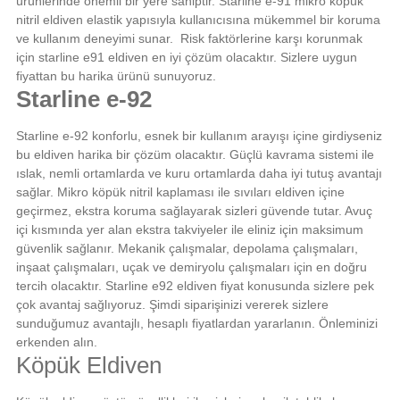
ürünlerinde önemli bir yere sahiptir. Starline e-91 mikro köpük
nitril eldiven elastik yapısıyla kullanıcısına mükemmel bir koruma
ve kullanım deneyimi sunar. Risk faktörlerine karşı korunmak
için starline e91 eldiven en iyi çözüm olacaktır. Sizlere uygun
fiyattan bu harika ürünü sunuyoruz.
Starline e-92
Starline e-92 konforlu, esnek bir kullanım arayışı içine girdiyseniz
bu eldiven harika bir çözüm olacaktır. Güçlü kavrama sistemi ile
ıslak, nemli ortamlarda ve kuru ortamlarda daha iyi tutuş avantajı
sağlar. Mikro köpük nitril kaplaması ile sıvıları eldiven içine
geçirmez, ekstra koruma sağlayarak sizleri güvende tutar. Avuç
içi kısmında yer alan ekstra takviyeler ile eliniz için maksimum
güvenlik sağlanır. Mekanik çalışmalar, depolama çalışmaları,
inşaat çalışmaları, uçak ve demiryolu çalışmaları için en doğru
tercih olacaktır. Starline e92 eldiven fiyat konusunda sizlere pek
çok avantaj sağlıyoruz. Şimdi siparişinizi vererek sizlere
sunduğumuz avantajlı, hesaplı fiyatlardan yararlanın. Önleminizi
erkenden alın.
Köpük Eldiven