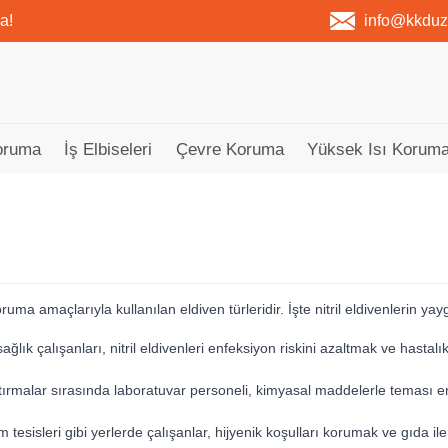
a!
info@kkdu
oruma
İş Elbiseleri
Çevre Koruma
Yüksek Isı Koruma
oruma amaçlarıyla kullanılan eldiven türleridir. İşte nitril eldivenlerin ya
ağlık çalışanları, nitril eldivenleri enfeksiyon riskini azaltmak ve hasta
aştırmalar sırasında laboratuvar personeli, kimyasal maddelerle teması en
m tesisleri gibi yerlerde çalışanlar, hijyenik koşulları korumak ve gıda i