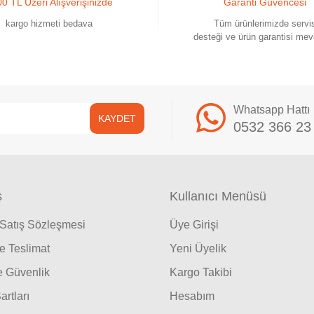
0 TL Üzeri Alışverişinizde
Garanti Güvencesi
kargo hizmeti bedava
Tüm ürünlerimizde servi
desteği ve ürün garantisi mev
Whatsapp Hattı
KAYDET
0532 366 23
ş
Kullanıcı Menüsü
 Satış Sözleşmesi
Üye Girişi
 Teslimat
Yeni Üyelik
ve Güvenlik
Kargo Takibi
artları
Hesabım