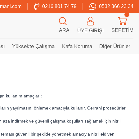
zmani.com
0216 801 74 79
0532 366 23 34
ARA
SEPETIM
ÜYE GIRIŞI
sı
Yüksekte Çalışma
Kafa Koruma
Diğer Ürünler
ygın kullanım amaçları:
lıkların yayılmasını önlemek amacıyla kullanır. Cerrahi prosedürler,
 aza indirmek ve güvenli çalışma koşulları sağlamak için nitril
le teması güvenli bir şekilde yönetmek amacıyla nitril eldiven