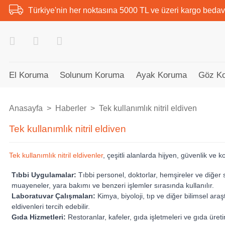
Türkiye'nin her noktasına 5000 TL ve üzeri kargo bedav
El Koruma
Solunum Koruma
Ayak Koruma
Göz K
Anasayfa
Haberler
Tek kullanımlık nitril eldiven
Tek kullanımlık nitril eldiven
Tek kullanımlık nitril eldivenler
, çeşitli alanlarda hijyen, güvenlik ve k
Tıbbi Uygulamalar:
Tıbbi personel, doktorlar, hemşireler ve diğer s
muayeneler, yara bakımı ve benzeri işlemler sırasında kullanılır.
Laboratuvar Çalışmaları:
Kimya, biyoloji, tıp ve diğer bilimsel ar
eldivenleri tercih edebilir.
Gıda Hizmetleri:
Restoranlar, kafeler, gıda işletmeleri ve gıda üreti