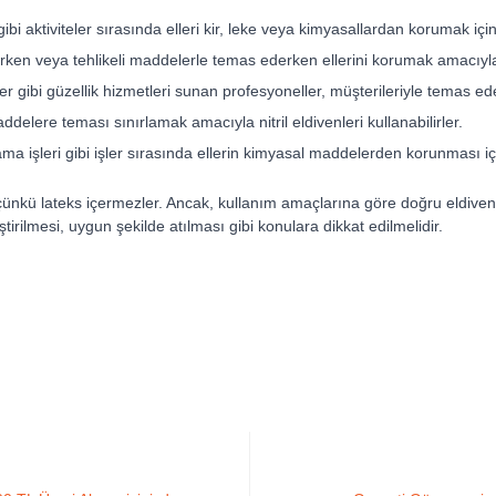
i aktiviteler sırasında elleri kir, leke veya kimyasallardan korumak için ni
rken veya tehlikeli maddelerle temas ederken ellerini korumak amacıyla nit
 gibi güzellik hizmetleri sunan profesyoneller, müşterileriyle temas ederke
ddelere teması sınırlamak amacıyla nitril eldivenleri kullanabilirler.
şleri gibi işler sırasında ellerin kimyasal maddelerden korunması için ni
labilir, çünkü lateks içermezler. Ancak, kullanım amaçlarına göre doğru eldi
tirilmesi, uygun şekilde atılması gibi konulara dikkat edilmelidir.