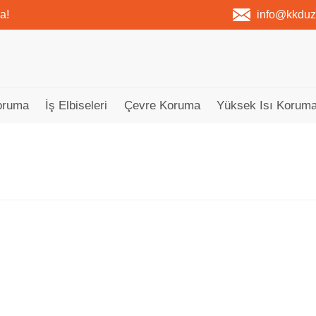
a!
info@kkdu
oruma
İş Elbiseleri
Çevre Koruma
Yüksek Isı Koruma