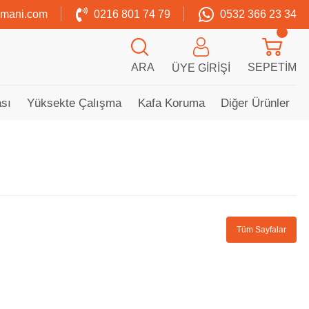
zmani.com
0216 801 74 79
0532 366 23 34
ARA
SEPETIM
ÜYE GIRIŞI
sı
Yüksekte Çalışma
Kafa Koruma
Diğer Ürünler
Tüm Sayfalar