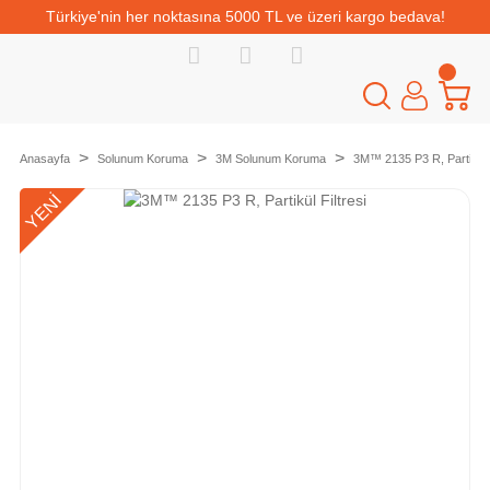
Türkiye'nin her noktasına 5000 TL ve üzeri kargo bedava!
Anasayfa
Solunum Koruma
3M Solunum Koruma
3M™ 2135 P3 R, Partikül F
YENİ