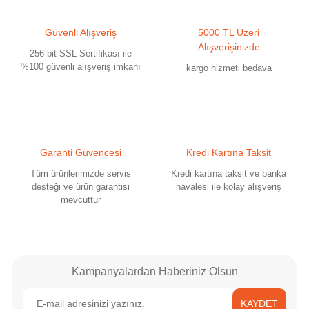
Ürün resmi kalitesiz, bozuk veya görüntülenemiyor.
Güvenli Alışveriş
5000 TL Üzeri
Ürün açıklamasında eksik bilgiler bulunuyor.
Alışverişinizde
256 bit SSL Sertifikası ile
Ürün bilgilerinde hatalar bulunuyor.
%100 güvenli alışveriş imkanı
kargo hizmeti bedava
Ürün fiyatı diğer sitelerden daha pahalı.
Bu ürüne benzer farklı alternatifler olmalı.
Garanti Güvencesi
Kredi Kartına Taksit
Tüm ürünlerimizde servis
Kredi kartına taksit ve banka
desteği ve ürün garantisi
havalesi ile kolay alışveriş
mevcuttur
Gönder
Kampanyalardan Haberiniz Olsun
KAYDET