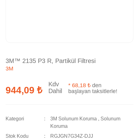
3M™ 2135 P3 R, Partikül Filtresi
3M
Kdv
*
68,18 ₺
den
944,09 ₺
Dahil
başlayan taksitlerle!
Kategori
3M Solunum Koruma
,
Solunum
Koruma
Stok Kodu
RGJGN7G34Z-DJJ