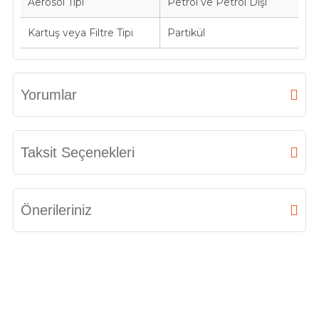
Aerosol Tipi
Petrol ve Petrol Dışı
Kartuş veya Filtre Tipi
Partikül
Yorumlar
Bu ürüne ilk yorumu siz yapın!
Taksit Seçenekleri
Yorum Yaz
Önerileriniz
Bu ürünün fiyat bilgisi, resim, ürün açıklamalarında ve diğer konularda
yetersiz gördüğünüz noktaları öneri formunu kullanarak tarafımıza
iletebilirsiniz.
Görüş ve önerileriniz için teşekkür ederiz.