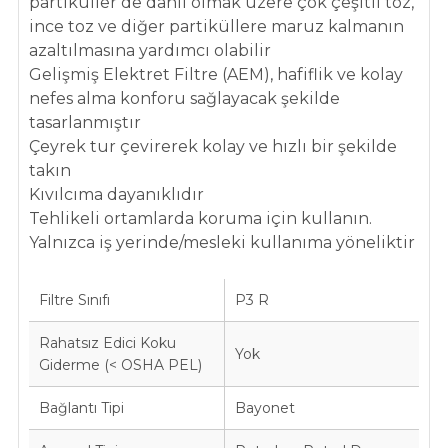
partiküller de dahil olmak üzere çok çeşitli toz,
ince toz ve diğer partiküllere maruz kalmanın
azaltılmasına yardımcı olabilir
Gelişmiş Elektret Filtre (AEM), hafiflik ve kolay
nefes alma konforu sağlayacak şekilde
tasarlanmıştır
Çeyrek tur çevirerek kolay ve hızlı bir şekilde
takın
Kıvılcıma dayanıklıdır
Tehlikeli ortamlarda koruma için kullanın.
Yalnızca iş yerinde/mesleki kullanıma yöneliktir
Filtre Sınıfı
P3 R
Rahatsız Edici Koku
Yok
Giderme (< OSHA PEL)
Bağlantı Tipi
Bayonet