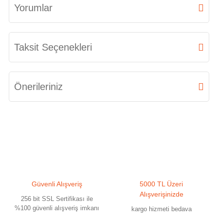
Yorumlar
Bu ürüne ilk yorumu siz yapın!
Taksit Seçenekleri
Yorum Yaz
Önerileriniz
Bu ürünün fiyat bilgisi, resim, ürün açıklamalarında ve diğer konularda
yetersiz gördüğünüz noktaları öneri formunu kullanarak tarafımıza
iletebilirsiniz.
Görüş ve önerileriniz için teşekkür ederiz.
Ürün resmi kalitesiz, bozuk veya görüntülenemiyor.
Güvenli Alışveriş
5000 TL Üzeri
Ürün açıklamasında eksik bilgiler bulunuyor.
Alışverişinizde
256 bit SSL Sertifikası ile
Ürün bilgilerinde hatalar bulunuyor.
%100 güvenli alışveriş imkanı
kargo hizmeti bedava