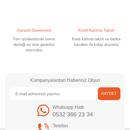
Ürün fiyatı diğer sitelerden daha pahalı.
Bu ürüne benzer farklı alternatifler olmalı.
Garanti Güvencesi
Kredi Kartına Taksit
Tüm ürünlerimizde servis
Kredi kartına taksit ve banka
desteği ve ürün garantisi
havalesi ile kolay alışveriş
mevcuttur
Gönder
Kampanyalardan Haberiniz Olsun
KAYDET
Whatsapp Hattı
0532 366 23 34
Telefon