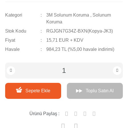
Ayakkabıları
Yds İş
Prokotek İş Eldivenleri
Kategori
3M Solunum Koruma
,
Solunum
Ayakkabıları
Koruma
Soğuk Ortam Eldivenleri
Stok Kodu
RGJGN7G34Z-BXN(Kopya-JK3)
Fiyat
15,71 EUR + KDV
Wolfguard Deri İş Eldivenleri
Havale
984,23 TL (%5,00 havale indirimi)
Wolfguard İş Eldivenleri
Sepete Ekle
Toplu Satın Al
Ürünü Paylaş :