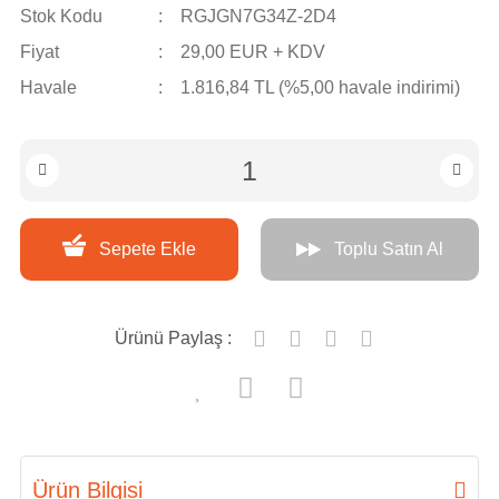
Stok Kodu
RGJGN7G34Z-2D4
Fiyat
29,00 EUR + KDV
Havale
1.816,84 TL (%5,00 havale indirimi)
Sepete Ekle
Toplu Satın Al
Ürünü Paylaş :
Ürün Bilgisi