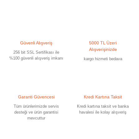
yetersiz gördüğünüz noktaları öneri formunu kullanarak tarafımıza
iletebilirsiniz.
Görüş ve önerileriniz için teşekkür ederiz.
Ürün resmi kalitesiz, bozuk veya görüntülenemiyor.
Güvenli Alışveriş
5000 TL Üzeri
Ürün açıklamasında eksik bilgiler bulunuyor.
Alışverişinizde
256 bit SSL Sertifikası ile
Ürün bilgilerinde hatalar bulunuyor.
%100 güvenli alışveriş imkanı
kargo hizmeti bedava
Ürün fiyatı diğer sitelerden daha pahalı.
Bu ürüne benzer farklı alternatifler olmalı.
Garanti Güvencesi
Kredi Kartına Taksit
Tüm ürünlerimizde servis
Kredi kartına taksit ve banka
desteği ve ürün garantisi
havalesi ile kolay alışveriş
mevcuttur
Gönder