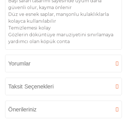
Başı saran tasarımı sayesinde uyum daha
güvenli olur, kayma önlenir
Düz ve esnek saplar, manşonlu kulaklıklarla
kolayca kullanılabilir
Temizlemesi kolay
Gözlerin döküntüye maruziyetini sınırlamaya
yardımcı olan köpük conta
Yorumlar
Bu ürüne ilk yorumu siz yapın!
Taksit Seçenekleri
Yorum Yaz
Önerileriniz
Bu ürünün fiyat bilgisi, resim, ürün açıklamalarında ve diğer konularda