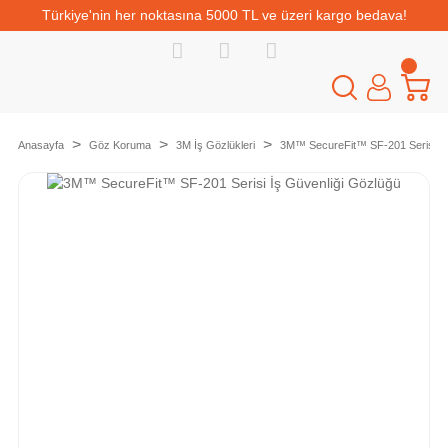
Türkiye'nin her noktasına 5000 TL ve üzeri kargo bedava!
Anasayfa
Göz Koruma
3M İş Gözlükleri
3M™ SecureFit™ SF-201 Serisi İş