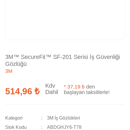
3M™ SecureFit™ SF-201 Serisi İş Güvenliği
Gözlüğü
3M
Kdv
*
37,19 ₺
den
514,96 ₺
Dahil
başlayan taksitlerle!
Kategori
3M İş Gözlükleri
Stok Kodu
ABDGHJY6-T78