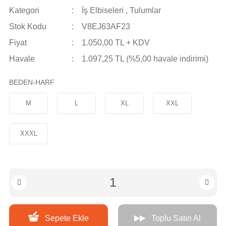
Ayakkabıları
Kategori
İş Elbiseleri
,
Tulumlar
Prokotek İş
Yds İş
Eldivenleri
Stok Kodu
V8EJ63AF23
Ayakkabıları
Fiyat
1.050,00 TL + KDV
Soğuk Ortam
Eldivenleri
Havale
1.097,25 TL (%5,00 havale indirimi)
Wolfguard Deri İş
BEDEN-HARF
Eldivenleri
M
L
XL
XXL
Wolfguard İş
Eldivenleri
XXXL
Sepete Ekle
Toplu Satın Al