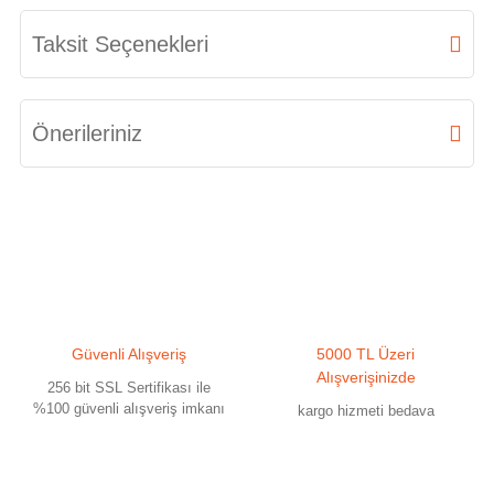
Bu ürüne ilk yorumu siz yapın!
Taksit Seçenekleri
Yorum Yaz
Önerileriniz
Bu ürünün fiyat bilgisi, resim, ürün açıklamalarında ve diğer konularda
yetersiz gördüğünüz noktaları öneri formunu kullanarak tarafımıza
iletebilirsiniz.
Görüş ve önerileriniz için teşekkür ederiz.
Ürün resmi kalitesiz, bozuk veya görüntülenemiyor.
Güvenli Alışveriş
5000 TL Üzeri
Ürün açıklamasında eksik bilgiler bulunuyor.
Alışverişinizde
256 bit SSL Sertifikası ile
Ürün bilgilerinde hatalar bulunuyor.
%100 güvenli alışveriş imkanı
kargo hizmeti bedava
Ürün fiyatı diğer sitelerden daha pahalı.
Bu ürüne benzer farklı alternatifler olmalı.