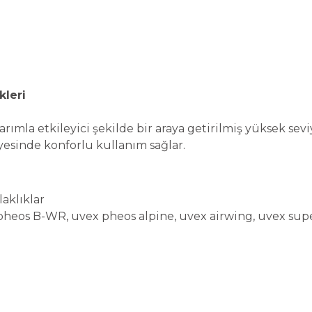
kleri
asarımla etkileyici şekilde bir araya getirilmiş yüksek 
sayesinde konforlu kullanım sağlar.
laklıklar
eos B-WR, uvex pheos alpine, uvex airwing, uvex supe