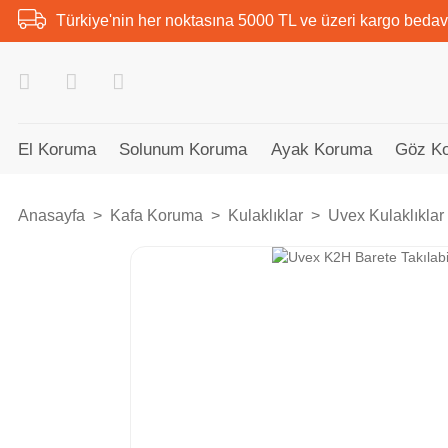
Türkiye'nin her noktasına 5000 TL ve üzeri kargo bedav
El Koruma
Solunum Koruma
Ayak Koruma
Göz K
Anasayfa
Kafa Koruma
Kulaklıklar
Uvex Kulaklıklar