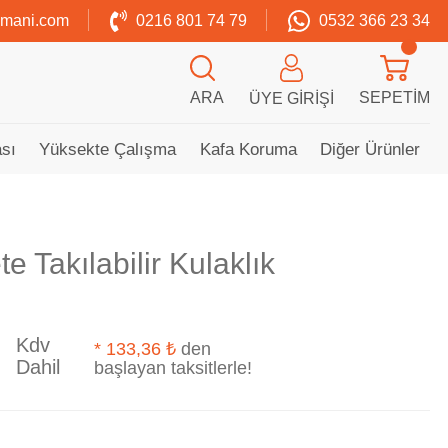
zmani.com
0216 801 74 79
0532 366 23 34
ARA
SEPETIM
ÜYE GIRIŞI
sı
Yüksekte Çalışma
Kafa Koruma
Diğer Ürünler
 Takılabilir Kulaklık
Kdv
*
133,36 ₺
den
Dahil
başlayan taksitlerle!