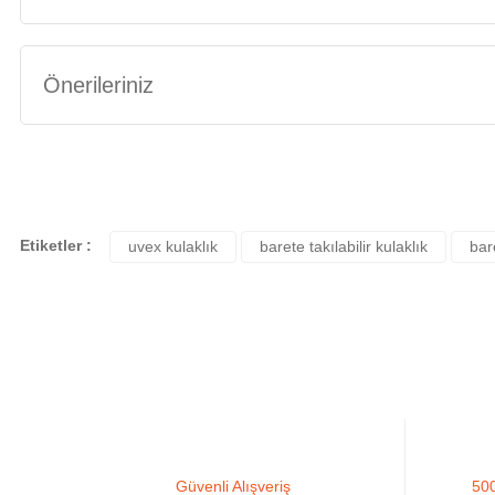
Önerileriniz
Bu ürünün fiyat bilgisi, resim, ürün açıklamalarında ve diğer konularda yete
Görüş ve önerileriniz için teşekkür ederiz.
Ürün resmi kalitesiz, bozuk veya görüntülenemiyor.
Etiketler :
uvex kulaklık
barete takılabilir kulaklık
bar
Ürün açıklamasında eksik bilgiler bulunuyor.
Ürün bilgilerinde hatalar bulunuyor.
Ürün fiyatı diğer sitelerden daha pahalı.
Bu ürüne benzer farklı alternatifler olmalı.
Güvenli Alışveriş
500