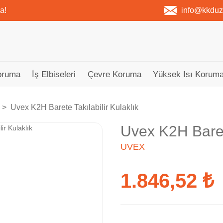
a!
info@kkdu
oruma
İş Elbiseleri
Çevre Koruma
Yüksek Isı Koruma
Uvex K2H Barete Takılabilir Kulaklık
Uvex K2H Barete
UVEX
1.846,52 ₺