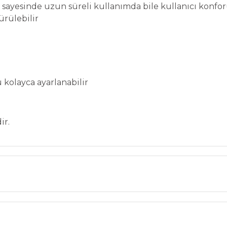
sayesinde uzun süreli kullanımda bile kullanıcı konforu
rülebilir
kolayca ayarlanabilir
ir.
Bu ürüne ilk yorumu siz yapın!