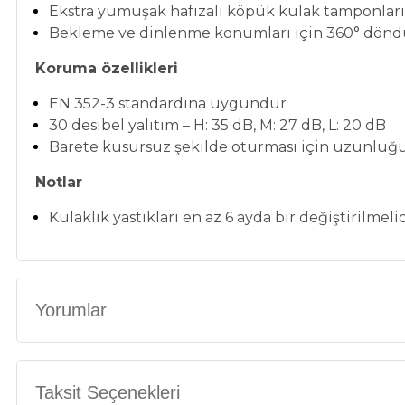
Ekstra yumuşak hafızalı köpük kulak tamponları 
Bekleme ve dinlenme konumları için 360° döndü
Koruma özellikleri
EN 352-3 standardına uygundur
30 desibel yalıtım – H: 35 dB, M: 27 dB, L: 20 dB
Barete kusursuz şekilde oturması için uzunluğu 
Notlar
Kulaklık yastıkları en az 6 ayda bir değiştirilmelid
Yorumlar
Taksit Seçenekleri