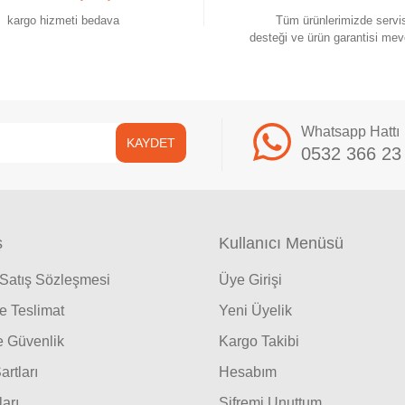
kargo hizmeti bedava
Tüm ürünlerimizde servi
Gönder
desteği ve ürün garantisi mev
Whatsapp Hattı
KAYDET
0532 366 23
ş
Kullanıcı Menüsü
 Satış Sözleşmesi
Üye Girişi
 Teslimat
Yeni Üyelik
ve Güvenlik
Kargo Takibi
artları
Hesabım
ları
Şifremi Unuttum