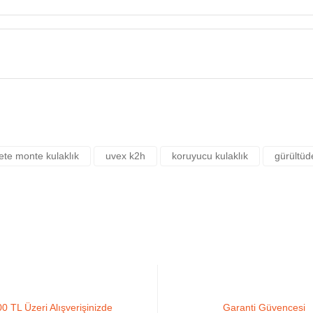
Yorum Yaz
rsiz gördüğünüz noktaları öneri formunu kullanarak tarafımıza iletebilirsiniz.
ete monte kulaklık
uvex k2h
koruyucu kulaklık
gürültüd
0 TL Üzeri Alışverişinizde
Garanti Güvencesi