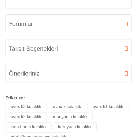
Yorumlar
Bu ürüne ilk yorumu siz yapın!
Taksit Seçenekleri
Yorum Yaz
Önerileriniz
Bu ürünün fiyat bilgisi, resim, ürün açıklamalarında ve diğer konularda
yetersiz gördüğünüz noktaları öneri formunu kullanarak tarafımıza
Etiketler :
iletebilirsiniz.
uvex k3 kulaklık
uvex x kulaklık
uvex k1 kulaklık
Görüş ve önerileriniz için teşekkür ederiz.
uvex k2 kulaklık
manşonlu kulaklık
Ürün resmi kalitesiz, bozuk veya görüntülenemiyor.
kafa bantlı kulaklık
koruyucu kulaklık
Ürün açıklamasında eksik bilgiler bulunuyor.
gürültüden koruyucu kulaklık