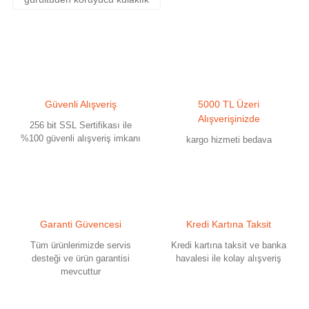
Ürün bilgilerinde hatalar bulunuyor.
Ürün fiyatı diğer sitelerden daha pahalı.
Bu ürüne benzer farklı alternatifler olmalı.
Güvenli Alışveriş
5000 TL Üzeri
Alışverişinizde
256 bit SSL Sertifikası ile
%100 güvenli alışveriş imkanı
kargo hizmeti bedava
Gönder
Garanti Güvencesi
Kredi Kartına Taksit
Tüm ürünlerimizde servis
Kredi kartına taksit ve banka
desteği ve ürün garantisi
havalesi ile kolay alışveriş
mevcuttur