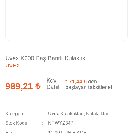
Uvex K200 Baş Bantlı Kulaklık
UVEX
Kdv
*
71,44 ₺
den
989,21 ₺
Dahil
başlayan taksitlerle!
Kategori
Uvex Kulaklıklar
,
Kulaklıklar
Stok Kodu
NTWYZ347
Fiyat
15,00 EUR + KDV