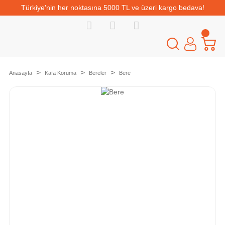
Türkiye'nin her noktasına 5000 TL ve üzeri kargo bedava!
Anasayfa
Kafa Koruma
Bereler
Bere