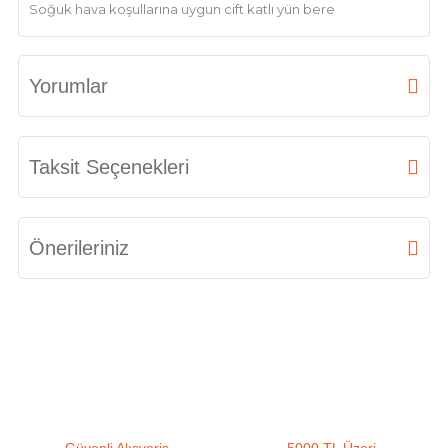
Soğuk hava koşullarına uygun cift katlı yün bere
Yorumlar
Bu ürüne ilk yorumu siz yapın!
Taksit Seçenekleri
Yorum Yaz
Önerileriniz
Bu ürünün fiyat bilgisi, resim, ürün açıklamalarında ve diğer konularda
yetersiz gördüğünüz noktaları öneri formunu kullanarak tarafımıza
iletebilirsiniz.
Görüş ve önerileriniz için teşekkür ederiz.
Ürün resmi kalitesiz, bozuk veya görüntülenemiyor.