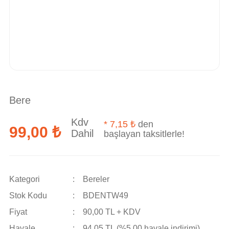
Bere
Kdv
*
7,15 ₺
den
99,00 ₺
Dahil
başlayan taksitlerle!
Kategori
Bereler
Stok Kodu
BDENTW49
Fiyat
90,00 TL + KDV
Havale
94,05 TL (%5,00 havale indirimi)