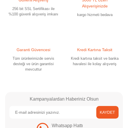
Güvenli Alışveriş
5000 TL Üzeri
Ürün açıklamasında eksik bilgiler bulunuyor.
Alışverişinizde
256 bit SSL Sertifikası ile
Ürün bilgilerinde hatalar bulunuyor.
%100 güvenli alışveriş imkanı
kargo hizmeti bedava
Ürün fiyatı diğer sitelerden daha pahalı.
Bu ürüne benzer farklı alternatifler olmalı.
Garanti Güvencesi
Kredi Kartına Taksit
Tüm ürünlerimizde servis
Kredi kartına taksit ve banka
desteği ve ürün garantisi
havalesi ile kolay alışveriş
mevcuttur
Gönder
Kampanyalardan Haberiniz Olsun
KAYDET
Whatsapp Hattı