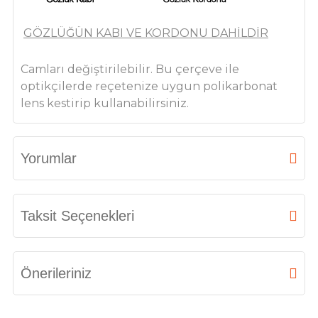
GÖZLÜĞÜN KABI VE KORDONU DAHİLDİR
Camları değiştirilebilir. Bu çerçeve ile
optikçilerde reçetenize uygun polikarbonat
lens kestirip kullanabilirsiniz.
Yorumlar
Bu ürüne ilk yorumu siz yapın!
Taksit Seçenekleri
Yorum Yaz
Önerileriniz
Bu ürünün fiyat bilgisi, resim, ürün açıklamalarında ve diğer konularda