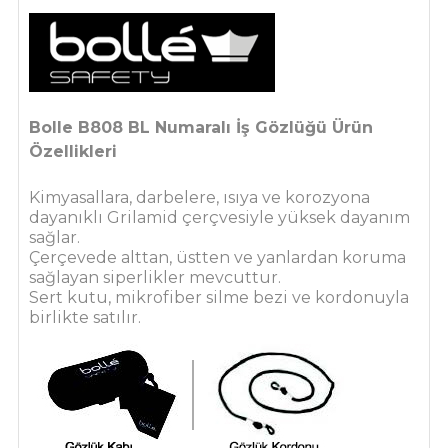
Bolle B808 BL Numaralı İş Gözlüğü Ürün
Özellikleri
Kimyasallara, darbelere, ısıya ve korozyona
dayanıklı Grilamid çerçvesiyle yüksek dayanım
sağlar.
Çerçevede alttan, üstten ve yanlardan koruma
sağlayan siperlikler mevcuttur.
Sert kutu, mikrofiber silme bezi ve kordonuyla
birlikte satılır.