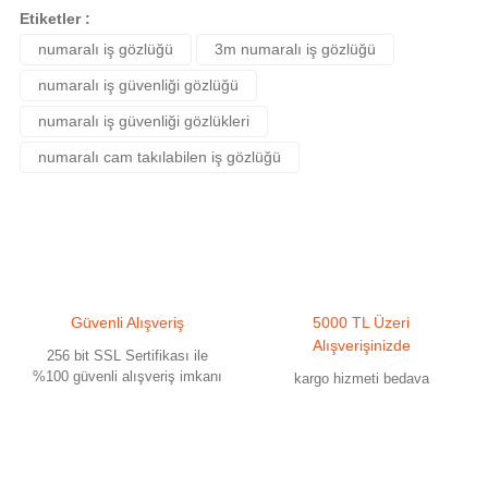
yetersiz gördüğünüz noktaları öneri formunu kullanarak tarafımıza
Etiketler :
iletebilirsiniz.
numaralı iş gözlüğü
3m numaralı iş gözlüğü
Görüş ve önerileriniz için teşekkür ederiz.
numaralı iş güvenliği gözlüğü
Ürün resmi kalitesiz, bozuk veya görüntülenemiyor.
numaralı iş güvenliği gözlükleri
Ürün açıklamasında eksik bilgiler bulunuyor.
numaralı cam takılabilen iş gözlüğü
Ürün bilgilerinde hatalar bulunuyor.
Ürün fiyatı diğer sitelerden daha pahalı.
Bu ürüne benzer farklı alternatifler olmalı.
Güvenli Alışveriş
5000 TL Üzeri
Alışverişinizde
256 bit SSL Sertifikası ile
%100 güvenli alışveriş imkanı
kargo hizmeti bedava
Gönder