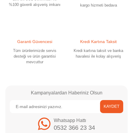
Ürün bilgilerinde hatalar bulunuyor.
%100 güvenli alışveriş imkanı
kargo hizmeti bedava
Ürün fiyatı diğer sitelerden daha pahalı.
Bu ürüne benzer farklı alternatifler olmalı.
Garanti Güvencesi
Kredi Kartına Taksit
Tüm ürünlerimizde servis
Kredi kartına taksit ve banka
desteği ve ürün garantisi
havalesi ile kolay alışveriş
mevcuttur
Gönder
Kampanyalardan Haberiniz Olsun
KAYDET
Whatsapp Hattı
0532 366 23 34