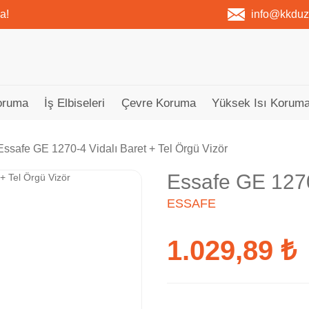
a!
info@kkdu
oruma
İş Elbiseleri
Çevre Koruma
Yüksek Isı Koruma
Essafe GE 1270-4 Vidalı Baret + Tel Örgü Vizör
Essafe GE 1270
ESSAFE
1.029,89 ₺