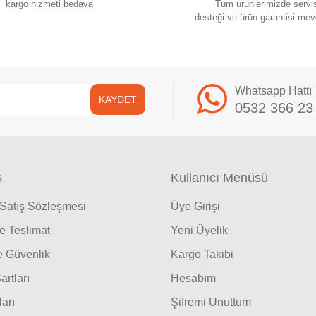
kargo hizmeti bedava
Tüm ürünlerimizde servi
Gönder
desteği ve ürün garantisi mev
Whatsapp Hattı
KAYDET
0532 366 23
ş
Kullanıcı Menüsü
 Satış Sözleşmesi
Üye Girişi
 Teslimat
Yeni Üyelik
ve Güvenlik
Kargo Takibi
artları
Hesabım
ları
Şifremi Unuttum