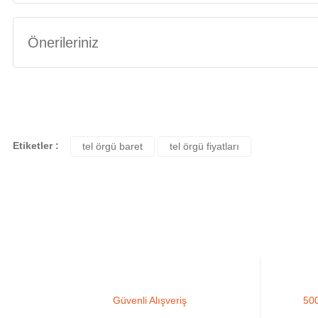
Önerileriniz
Bu ürünün fiyat bilgisi, resim, ürün açıklamalarında ve diğer konularda yete
Görüş ve önerileriniz için teşekkür ederiz.
Ürün resmi kalitesiz, bozuk veya görüntülenemiyor.
Etiketler :
tel örgü baret
tel örgü fiyatları
Ürün açıklamasında eksik bilgiler bulunuyor.
Ürün bilgilerinde hatalar bulunuyor.
Ürün fiyatı diğer sitelerden daha pahalı.
Bu ürüne benzer farklı alternatifler olmalı.
Güvenli Alışveriş
500