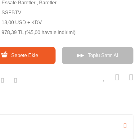
Essafe Baretler
,
Baretler
SSFBTV
18,00 USD + KDV
978,39 TL (%5,00 havale indirimi)
Sepete Ekle
Toplu Satın Al