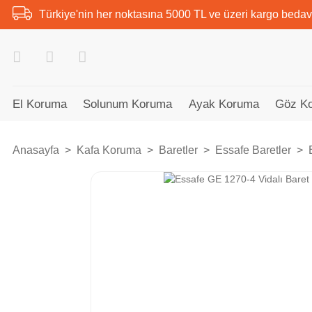
Türkiye'nin her noktasına 5000 TL ve üzeri kargo bedav
El Koruma
Solunum Koruma
Ayak Koruma
Göz K
Anasayfa
Kafa Koruma
Baretler
Essafe Baretler