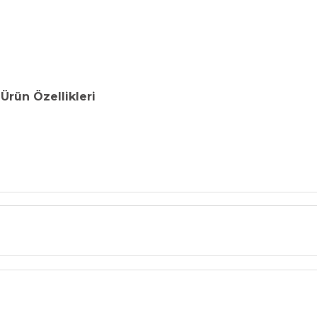
 Ürün Özellikleri
Bu ürüne ilk yorumu siz yapın!