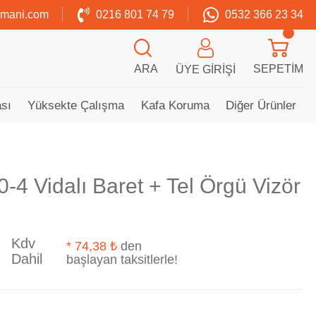
zmani.com
0216 801 74 79
0532 366 23 34
ARA
SEPETIM
ÜYE GIRIŞI
sı
Yüksekte Çalışma
Kafa Koruma
Diğer Ürünler
-4 Vidalı Baret + Tel Örgü Vizör
Kdv
*
74,38 ₺
den
Dahil
başlayan taksitlerle!