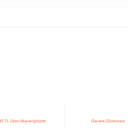
Yorum Yaz
rsiz gördüğünüz noktaları öneri formunu kullanarak tarafımıza iletebilirsiniz.
0 TL Üzeri Alışverişinizde
Garanti Güvencesi