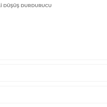
LLİ DÜŞÜŞ DURDURUCU
Bu ürüne ilk yorumu siz yapın!