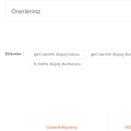
Önerileriniz
Bu ürünün fiyat bilgisi, resim, ürün açıklamalarında ve diğer konularda yete
Görüş ve önerileriniz için teşekkür ederiz.
Ürün resmi kalitesiz, bozuk veya görüntülenemiyor.
Etiketler :
geri sarımlı düşüş tutucu
geri sarımlı düşüş du
Ürün açıklamasında eksik bilgiler bulunuyor.
6 metre düşüş durdurucu
Ürün bilgilerinde hatalar bulunuyor.
Ürün fiyatı diğer sitelerden daha pahalı.
Bu ürüne benzer farklı alternatifler olmalı.
Güvenli Alışveriş
500