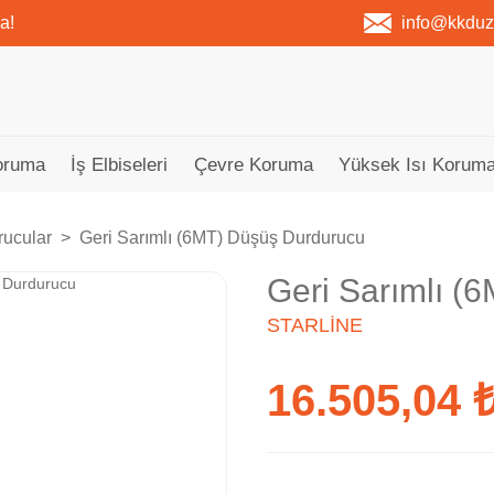
a!
info@kkdu
oruma
İş Elbiseleri
Çevre Koruma
Yüksek Isı Koruma
rucular
Geri Sarımlı (6MT) Düşüş Durdurucu
Geri Sarımlı (
STARLINE
16.505,04 