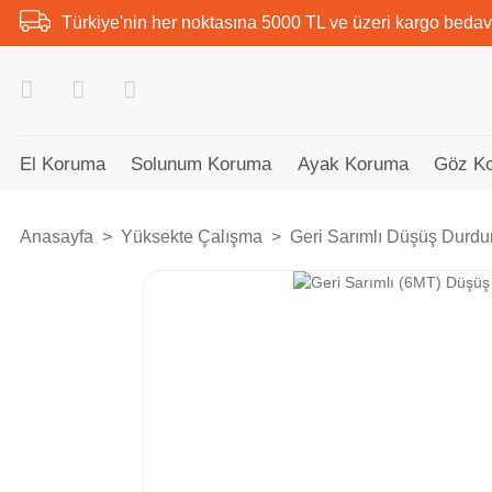
Türkiye'nin her noktasına 5000 TL ve üzeri kargo bedav
El Koruma
Solunum Koruma
Ayak Koruma
Göz K
Anasayfa
Yüksekte Çalışma
Geri Sarımlı Düşüş Durdu