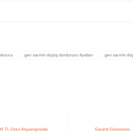
Yorum Yaz
rsiz gördüğünüz noktaları öneri formunu kullanarak tarafımıza iletebilirsiniz.
rdurucu
geri sarımlı düşüş durdurucu fiyatları
geri sarımlı düş
0 TL Üzeri Alışverişinizde
Garanti Güvencesi
Gönder