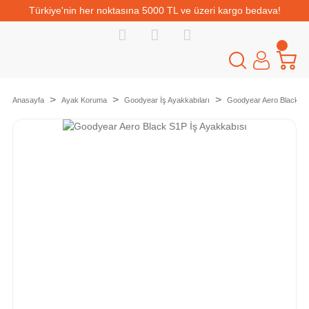
Türkiye'nin her noktasına 5000 TL ve üzeri kargo bedava!
Anasayfa
Ayak Koruma
Goodyear İş Ayakkabıları
Goodyear Aero Black S1