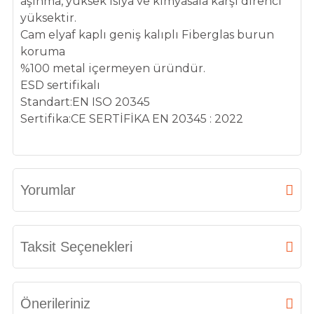
aşınma, yüksek ısıya ve kimyasala karşı direnci
yüksektir.
Cam elyaf kaplı geniş kalıplı Fiberglas burun
koruma
%100 metal içermeyen üründür.
ESD sertifikalı
Standart:EN ISO 20345
Sertifika:CE SERTİFİKA EN 20345 : 2022
Yorumlar
Bu ürüne ilk yorumu siz yapın!
Taksit Seçenekleri
Yorum Yaz
Önerileriniz