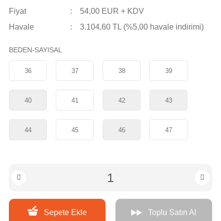
Fiyat
54,00 EUR + KDV
Havale
3.104,60 TL (%5,00 havale indirimi)
BEDEN-SAYISAL
36
37
38
39
40
41
42
43
44
45
46
47
Sepete Ekle
Toplu Satın Al