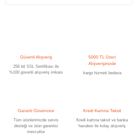
Bu ürünün fiyat bilgisi, resim, ürün açıklamalarında ve diğer konularda
yetersiz gördüğünüz noktaları öneri formunu kullanarak tarafımıza
iletebilirsiniz.
Görüş ve önerileriniz için teşekkür ederiz.
Ürün resmi kalitesiz, bozuk veya görüntülenemiyor.
Güvenli Alışveriş
5000 TL Üzeri
Ürün açıklamasında eksik bilgiler bulunuyor.
Alışverişinizde
256 bit SSL Sertifikası ile
Ürün bilgilerinde hatalar bulunuyor.
%100 güvenli alışveriş imkanı
kargo hizmeti bedava
Ürün fiyatı diğer sitelerden daha pahalı.
Bu ürüne benzer farklı alternatifler olmalı.
Garanti Güvencesi
Kredi Kartına Taksit
Tüm ürünlerimizde servis
Kredi kartına taksit ve banka
desteği ve ürün garantisi
havalesi ile kolay alışveriş
mevcuttur
Gönder