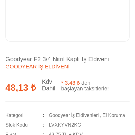
Goodyear F2 3/4 Nitril Kaplı İş Eldiveni
GOODYEAR İŞ ELDIVENI
Kdv
*
3,48 ₺
den
48,13 ₺
Dahil
başlayan taksitlerle!
Kategori
Goodyear İş Eldivenleri
,
El Koruma
Stok Kodu
LVXKYVN2KG
Fiyat
43,75 TL + KDV