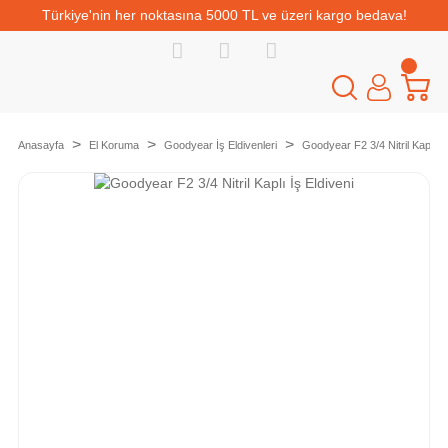
Türkiye'nin her noktasına 5000 TL ve üzeri kargo bedava!
Anasayfa
El Koruma
Goodyear İş Eldivenleri
Goodyear F2 3/4 Nitril Kaplı İş