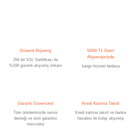
Bu ürünün fiyat bilgisi, resim, ürün açıklamalarında ve diğer konularda
yetersiz gördüğünüz noktaları öneri formunu kullanarak tarafımıza
iletebilirsiniz.
Görüş ve önerileriniz için teşekkür ederiz.
Ürün resmi kalitesiz, bozuk veya görüntülenemiyor.
Güvenli Alışveriş
5000 TL Üzeri
Ürün açıklamasında eksik bilgiler bulunuyor.
Alışverişinizde
256 bit SSL Sertifikası ile
Ürün bilgilerinde hatalar bulunuyor.
%100 güvenli alışveriş imkanı
kargo hizmeti bedava
Ürün fiyatı diğer sitelerden daha pahalı.
Bu ürüne benzer farklı alternatifler olmalı.
Garanti Güvencesi
Kredi Kartına Taksit
Tüm ürünlerimizde servis
Kredi kartına taksit ve banka
desteği ve ürün garantisi
havalesi ile kolay alışveriş
mevcuttur
Gönder