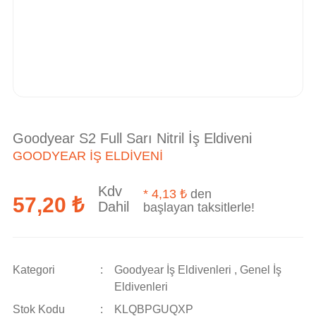
Goodyear S2 Full Sarı Nitril İş Eldiveni
GOODYEAR İŞ ELDIVENI
Kdv
*
4,13 ₺
den
57,20 ₺
Dahil
başlayan taksitlerle!
Kategori
Goodyear İş Eldivenleri
,
Genel İş
Eldivenleri
Stok Kodu
KLQBPGUQXP