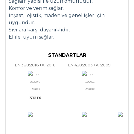
Sağlam yapısı ile uzun ömürlüdür.
Konfor ve verim sağlar.
İnşaat, lojistik, maden ve genel işler için
uygundur.
Sıvılara karşı dayanıklıdır.
El ile uyum sağlar.
STANDARTLAR
EN 388:2016 +A1:2018
EN 420:2003 +A1:2009
3121X