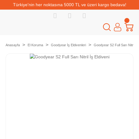
Türkiye'nin her noktasına 5000 TL ve üzeri kargo bedava!
Anasayfa
El Koruma
Goodyear İş Eldivenleri
Goodyear S2 Full Sarı Nitril İş