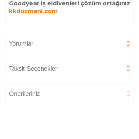
Goodyear iş eldivenleri çözüm ortağınız
kkduzmani.com
Goo
Yorumlar
Bu ürüne ilk yorumu siz yapın!
Taksit Seçenekleri
Yorum Yaz
Önerileriniz
Bu ürünün fiyat bilgisi, resim, ürün açıklamalarında ve diğer konularda
yetersiz gördüğünüz noktaları öneri formunu kullanarak tarafımıza
iletebilirsiniz.
Görüş ve önerileriniz için teşekkür ederiz.