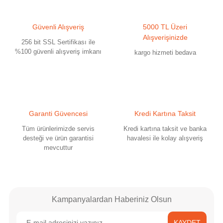
Ürün resmi kalitesiz, bozuk veya görüntülenemiyor.
Güvenli Alışveriş
5000 TL Üzeri
Ürün açıklamasında eksik bilgiler bulunuyor.
Alışverişinizde
256 bit SSL Sertifikası ile
Ürün bilgilerinde hatalar bulunuyor.
%100 güvenli alışveriş imkanı
kargo hizmeti bedava
Ürün fiyatı diğer sitelerden daha pahalı.
Bu ürüne benzer farklı alternatifler olmalı.
Garanti Güvencesi
Kredi Kartına Taksit
Tüm ürünlerimizde servis
Kredi kartına taksit ve banka
desteği ve ürün garantisi
havalesi ile kolay alışveriş
mevcuttur
Gönder
Kampanyalardan Haberiniz Olsun
KAYDET