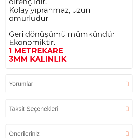
dirençlidir.
Kolay yıpranmaz, uzun
ömürlüdür
Geri dönüşümü mümkündür
Ekonomiktir.
1 METREKARE
3MM KALINLIK
Yorumlar
Bu ürüne ilk yorumu siz yapın!
Taksit Seçenekleri
Yorum Yaz
Önerileriniz