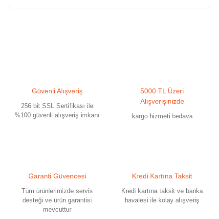
Bu ürünün fiyat bilgisi, resim, ürün açıklamalarında ve diğer konularda
yetersiz gördüğünüz noktaları öneri formunu kullanarak tarafımıza
iletebilirsiniz.
Görüş ve önerileriniz için teşekkür ederiz.
Ürün resmi kalitesiz, bozuk veya görüntülenemiyor.
Güvenli Alışveriş
5000 TL Üzeri
Ürün açıklamasında eksik bilgiler bulunuyor.
Alışverişinizde
256 bit SSL Sertifikası ile
Ürün bilgilerinde hatalar bulunuyor.
%100 güvenli alışveriş imkanı
kargo hizmeti bedava
Ürün fiyatı diğer sitelerden daha pahalı.
Bu ürüne benzer farklı alternatifler olmalı.
Garanti Güvencesi
Kredi Kartına Taksit
Tüm ürünlerimizde servis
Kredi kartına taksit ve banka
desteği ve ürün garantisi
havalesi ile kolay alışveriş
mevcuttur
Gönder