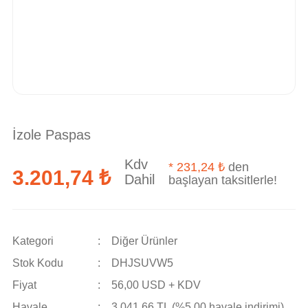
İzole Paspas
Kdv
*
231,24 ₺
den
3.201,74 ₺
Dahil
başlayan taksitlerle!
Kategori
Diğer Ürünler
Stok Kodu
DHJSUVW5
Fiyat
56,00 USD + KDV
Havale
3.041,66 TL (%5,00 havale indirimi)