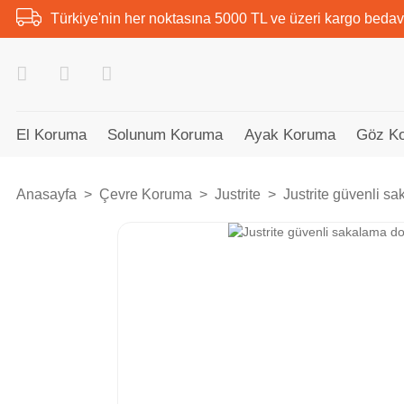
Türkiye'nin her noktasına 5000 TL ve üzeri kargo bedav
El Koruma
Solunum Koruma
Ayak Koruma
Göz K
Anasayfa
Çevre Koruma
Justrite
Justrite güvenli s