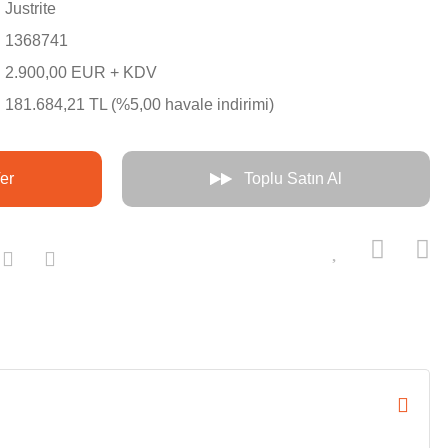
Justrite
1368741
2.900,00 EUR + KDV
181.684,21 TL (%5,00 havale indirimi)
er
Toplu Satın Al