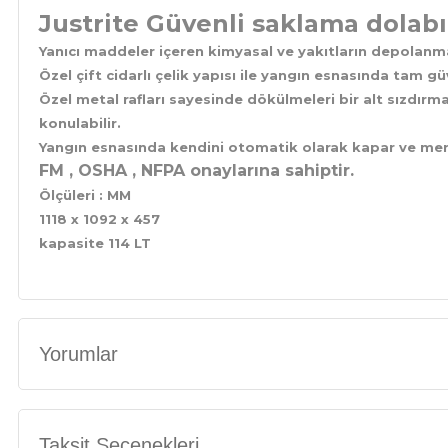
Justrite Güvenli saklama dolab
Yanıcı maddeler içeren kimyasal ve yakıtların depolanma
Özel çift cidarlı çelik yapısı ile yangın esnasında tam gü
Özel metal rafları sayesinde dökülmeleri bir alt sızdırma
konulabilir.
Yangın esnasında kendini otomatik olarak kapar ve mermi
FM , OSHA , NFPA onaylarına sahiptir.
Ölçüleri : MM
1118 x 1092 x 457
kapasite 114 LT
Yorumlar
Taksit Seçenekleri