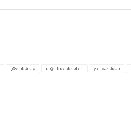
Yorum Yaz
rsiz gördüğünüz noktaları öneri formunu kullanarak tarafımıza iletebilirsiniz.
güvenli dolap
değerli evrak dolabı
yanmaz dolap