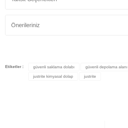
Önerileriniz
Bu ürünün fiyat bilgisi, resim, ürün açıklamalarında ve diğer konularda yete
Görüş ve önerileriniz için teşekkür ederiz.
Ürün resmi kalitesiz, bozuk veya görüntülenemiyor.
Etiketler :
güvenli saklama dolabı
güvenli depolama alanı
Ürün açıklamasında eksik bilgiler bulunuyor.
justrite kimyasal dolap
justrite
Ürün bilgilerinde hatalar bulunuyor.
Ürün fiyatı diğer sitelerden daha pahalı.
Bu ürüne benzer farklı alternatifler olmalı.