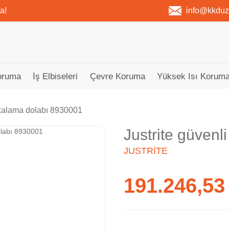
a!
info@kkdu
oruma
İş Elbiseleri
Çevre Koruma
Yüksek Isı Koruma
akalama dolabı 8930001
Justrite güven
JUSTRITE
191.246,53