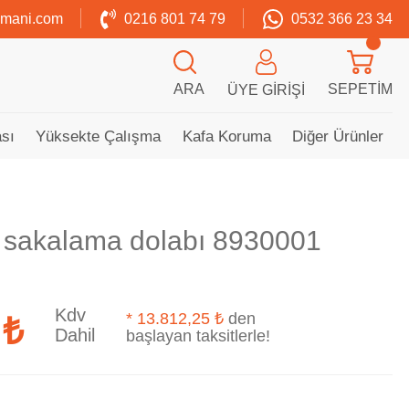
zmani.com
0216 801 74 79
0532 366 23 34
ARA
SEPETIM
ÜYE GIRIŞI
sı
Yüksekte Çalışma
Kafa Koruma
Diğer Ürünler
li sakalama dolabı 8930001
Kdv
*
13.812,25 ₺
den
 ₺
Dahil
başlayan taksitlerle!