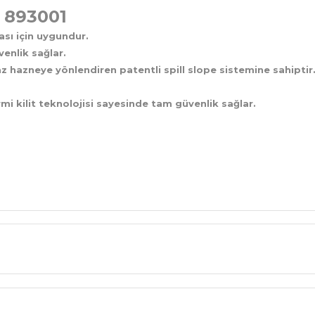
ı 893001
sı için uygundur.
venlik sağlar.
z hazneye yönlendiren patentli spill slope sistemine sahiptir. 
 kilit teknolojisi sayesinde tam güvenlik sağlar.
Bu ürüne ilk yorumu siz yapın!