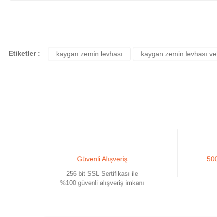
Bu ürünün fiyat bilgisi, resim, ürün açıklamalarında ve diğer konularda yete
Görüş ve önerileriniz için teşekkür ederiz.
Ürün resmi kalitesiz, bozuk veya görüntülenemiyor.
Etiketler :
kaygan zemin levhası
kaygan zemin levhası ve
Ürün açıklamasında eksik bilgiler bulunuyor.
Ürün bilgilerinde hatalar bulunuyor.
Ürün fiyatı diğer sitelerden daha pahalı.
Bu ürüne benzer farklı alternatifler olmalı.
Güvenli Alışveriş
500
256 bit SSL Sertifikası ile
%100 güvenli alışveriş imkanı