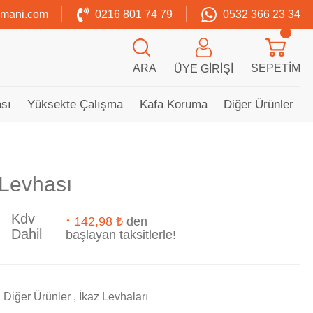
zmani.com
0216 801 74 79
0532 366 23 34
ARA
SEPETIM
ÜYE GIRIŞI
sı
Yüksekte Çalışma
Kafa Koruma
Diğer Ürünler
Levhası
Kdv
*
142,98 ₺
den
Dahil
başlayan taksitlerle!
Diğer Ürünler
,
İkaz Levhaları