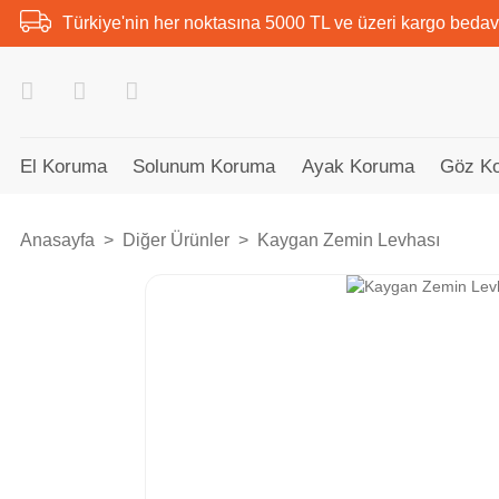
Türkiye'nin her noktasına 5000 TL ve üzeri kargo bedav
El Koruma
Solunum Koruma
Ayak Koruma
Göz K
Anasayfa
Diğer Ürünler
Kaygan Zemin Levhası