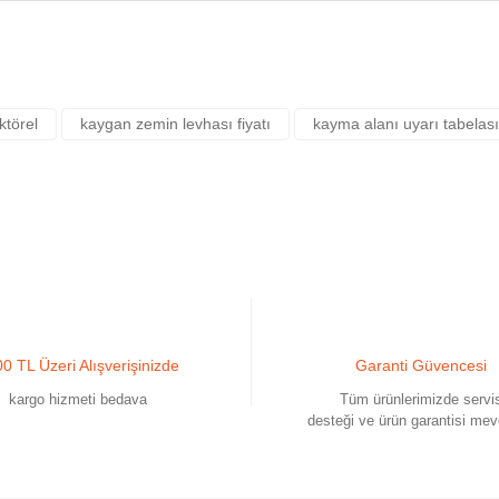
rsiz gördüğünüz noktaları öneri formunu kullanarak tarafımıza iletebilirsiniz.
ktörel
kaygan zemin levhası fiyatı
kayma alanı uyarı tabelası
0 TL Üzeri Alışverişinizde
Garanti Güvencesi
kargo hizmeti bedava
Tüm ürünlerimizde servi
Gönder
desteği ve ürün garantisi mev