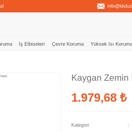
a!
info@kkdu
oruma
İş Elbiseleri
Çevre Koruma
Yüksek Isı Koruma
Kaygan Zemin 
1.979,68 ₺
Kategori