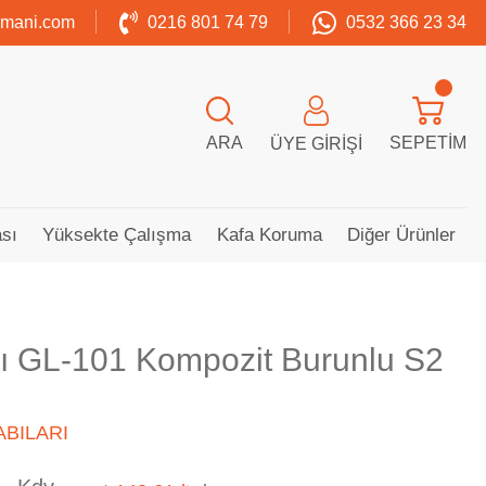
zmani.com
0216 801 74 79
0532 366 23 34
ARA
SEPETIM
ÜYE GIRIŞI
sı
Yüksekte Çalışma
Kafa Koruma
Diğer Ürünler
lı GL-101 Kompozit Burunlu S2
BILARI