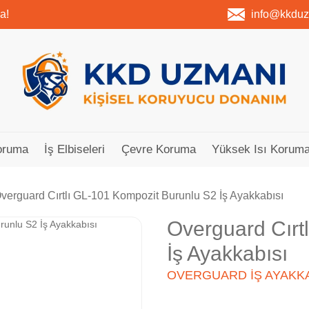
a!
info@kkdu
oruma
İş Elbiseleri
Çevre Koruma
Yüksek Isı Koruma
verguard Cırtlı GL-101 Kompozit Burunlu S2 İş Ayakkabısı
Overguard Cırt
İş Ayakkabısı
OVERGUARD İŞ AYAKKA