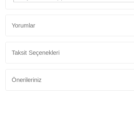
Yorumlar
Taksit Seçenekleri
Önerileriniz
Bu ürünün fiyat bilgisi, resim, ürün açıklamalarında ve diğer konularda yete
Görüş ve önerileriniz için teşekkür ederiz.
Ürün resmi kalitesiz, bozuk veya görüntülenemiyor.
Ürün açıklamasında eksik bilgiler bulunuyor.