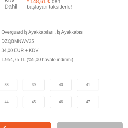
Kdv
*
148,61 ₺
den
Dahil
başlayan taksitlerle!
Overguard İş Ayakkabıları
,
İş Ayakkabısı
DZQBMNWV25
34,00 EUR + KDV
1.954,75 TL (%5,00 havale indirimi)
38
39
40
41
44
45
46
47