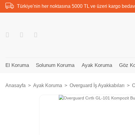
Türkiye'nin her noktasına 5000 TL ve üzeri kargo bedav
El Koruma
Solunum Koruma
Ayak Koruma
Göz K
Anasayfa
Ayak Koruma
Overguard İş Ayakkabıları
O