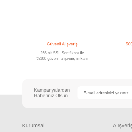
Ürün bilgilerinde hatalar bulunuyor.
Ürün fiyatı diğer sitelerden daha pahalı.
Bu ürüne benzer farklı alternatifler olmalı.
Güvenli Alışveriş
500
256 bit SSL Sertifikası ile
%100 güvenli alışveriş imkanı
Kampanyalardan
Haberiniz Olsun
Kurumsal
Alışveri