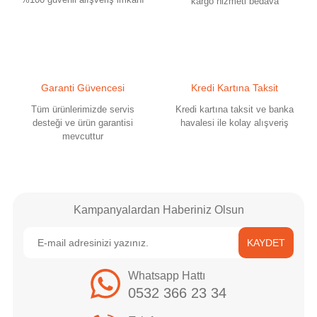
kargo hizmeti bedava
Ürün fiyatı diğer sitelerden daha pahalı.
Bu ürüne benzer farklı alternatifler olmalı.
Garanti Güvencesi
Kredi Kartına Taksit
Tüm ürünlerimizde servis
Kredi kartına taksit ve banka
desteği ve ürün garantisi
havalesi ile kolay alışveriş
mevcuttur
Gönder
Kampanyalardan Haberiniz Olsun
KAYDET
Whatsapp Hattı
0532 366 23 34