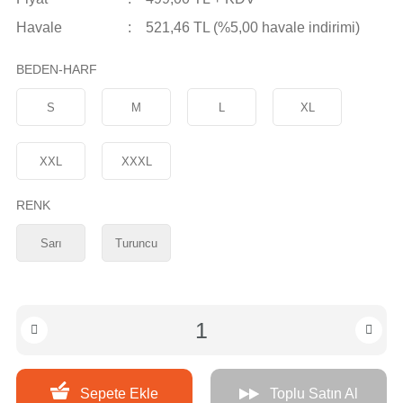
Havale
521,46 TL (%5,00 havale indirimi)
BEDEN-HARF
S
M
L
XL
XXL
XXXL
RENK
Sarı
Turuncu
Sepete Ekle
Toplu Satın Al