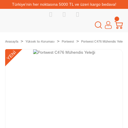
Türkiye'nin her noktasına 5000 TL ve üzeri kargo bedava!
Anasayfa
Yüksek Isı Koruması
Portwest
Portwest C476 Mühendis Yeleği
YENİ