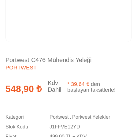
Portwest C476 Mühendis Yeleği
PORTWEST
Kdv
*
39,64 ₺
den
548,90 ₺
Dahil
başlayan taksitlerle!
Kategori
Portwest
,
Portwest Yelekler
Stok Kodu
J1FFVE12YD
Fiyat
499,00 TL + KDV