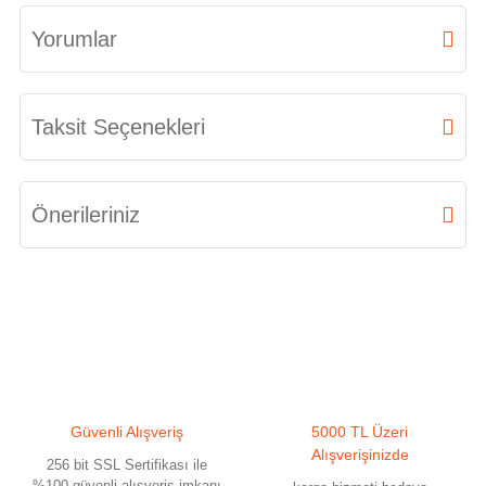
Yorumlar
Bu ürüne ilk yorumu siz yapın!
Taksit Seçenekleri
Yorum Yaz
Önerileriniz
Bu ürünün fiyat bilgisi, resim, ürün açıklamalarında ve diğer konularda
yetersiz gördüğünüz noktaları öneri formunu kullanarak tarafımıza
iletebilirsiniz.
Görüş ve önerileriniz için teşekkür ederiz.
Ürün resmi kalitesiz, bozuk veya görüntülenemiyor.
Güvenli Alışveriş
5000 TL Üzeri
Ürün açıklamasında eksik bilgiler bulunuyor.
Alışverişinizde
256 bit SSL Sertifikası ile
Ürün bilgilerinde hatalar bulunuyor.
%100 güvenli alışveriş imkanı