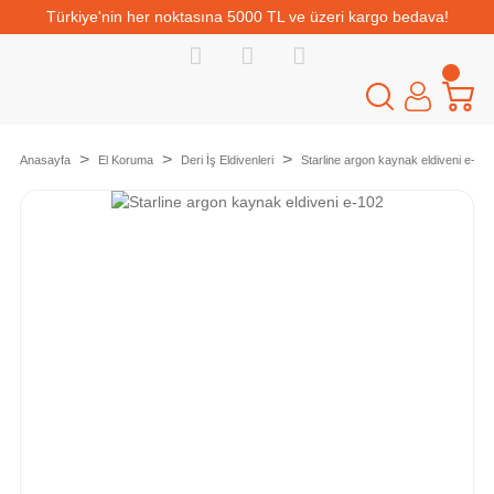
Türkiye'nin her noktasına 5000 TL ve üzeri kargo bedava!
Anasayfa
El Koruma
Deri İş Eldivenleri
Starline argon kaynak eldiveni e-10