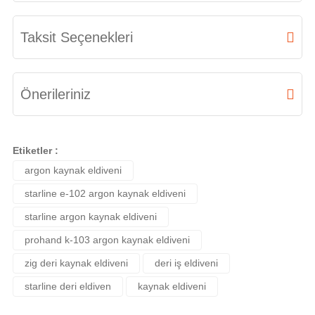
Bu ürüne ilk yorumu siz yapın!
Taksit Seçenekleri
Yorum Yaz
Önerileriniz
Bu ürünün fiyat bilgisi, resim, ürün açıklamalarında ve diğer konularda
yetersiz gördüğünüz noktaları öneri formunu kullanarak tarafımıza
Etiketler :
iletebilirsiniz.
argon kaynak eldiveni
Görüş ve önerileriniz için teşekkür ederiz.
starline e-102 argon kaynak eldiveni
Ürün resmi kalitesiz, bozuk veya görüntülenemiyor.
starline argon kaynak eldiveni
Ürün açıklamasında eksik bilgiler bulunuyor.
prohand k-103 argon kaynak eldiveni
zig deri kaynak eldiveni
deri iş eldiveni
Ürün bilgilerinde hatalar bulunuyor.
starline deri eldiven
kaynak eldiveni
Ürün fiyatı diğer sitelerden daha pahalı.
Bu ürüne benzer farklı alternatifler olmalı.