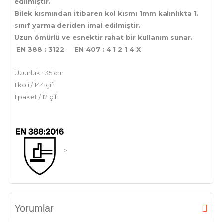
edilmiştir.
Bilek kısmından itibaren kol kısmı 1mm kalınlıkta 1.
sınıf yarma deriden imal edilmiştir.
Uzun ömürlü ve esnektir rahat bir kullanım sunar.
EN 388 : 3122 EN 407 : 4 1 2 1 4 X
Uzunluk : 35 cm
1 koli / 144 çift
1 paket / 12 çift
>
Yorumlar