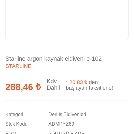
Starline argon kaynak eldiveni e-102
STARLINE
Kdv
*
20,83 ₺
den
288,46 ₺
Dahil
başlayan taksitlerle!
Kategori
Deri İş Eldivenleri
Stok Kodu
ADMPYZ69
Fiyat
5,50 USD + KDV