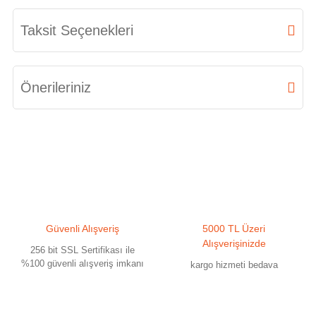
Bu ürüne ilk yorumu siz yapın!
Taksit Seçenekleri
Yorum Yaz
Önerileriniz
Bu ürünün fiyat bilgisi, resim, ürün açıklamalarında ve diğer konularda
yetersiz gördüğünüz noktaları öneri formunu kullanarak tarafımıza
iletebilirsiniz.
Görüş ve önerileriniz için teşekkür ederiz.
Ürün resmi kalitesiz, bozuk veya görüntülenemiyor.
Güvenli Alışveriş
5000 TL Üzeri
Ürün açıklamasında eksik bilgiler bulunuyor.
Alışverişinizde
256 bit SSL Sertifikası ile
Ürün bilgilerinde hatalar bulunuyor.
%100 güvenli alışveriş imkanı
kargo hizmeti bedava
Ürün fiyatı diğer sitelerden daha pahalı.
Bu ürüne benzer farklı alternatifler olmalı.