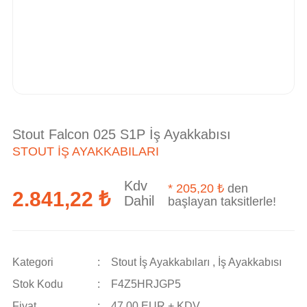
Stout Falcon 025 S1P İş Ayakkabısı
STOUT İŞ AYAKKABILARI
Kdv
*
205,20 ₺
den
2.841,22 ₺
Dahil
başlayan taksitlerle!
Kategori
Stout İş Ayakkabıları
,
İş Ayakkabısı
Stok Kodu
F4Z5HRJGP5
Fiyat
47,00 EUR + KDV