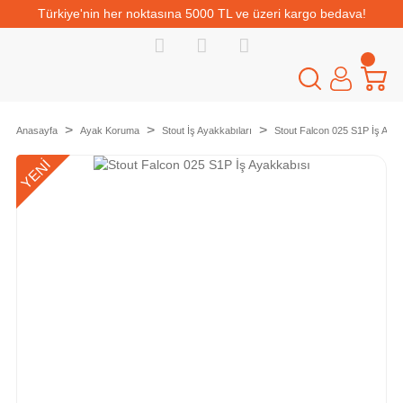
Türkiye'nin her noktasına 5000 TL ve üzeri kargo bedava!
Anasayfa
Ayak Koruma
Stout İş Ayakkabıları
Stout Falcon 025 S1P İş Aya
YENİ